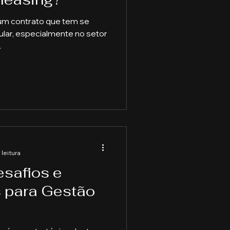
um contrato que tem se
aduação
lar, especialmente no setor
.
e Capitais
 leitura
esafios e
 para Gestão