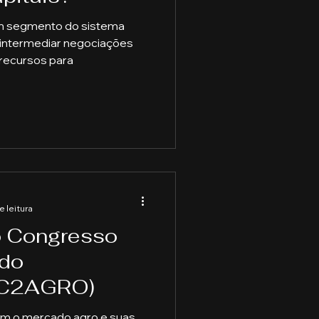
um segmento do sistema
 intermediar negociações
 recursos para
e leitura
o Congresso
 do
(C2AGRO)
om o mercado agro e suas