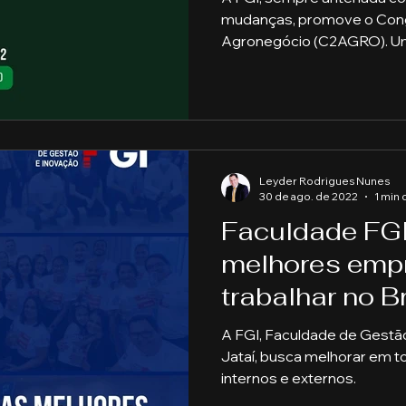
mudanças, promove o Con
Agronegócio (C2AGRO). Um
Leyder Rodrigues Nunes
30 de ago. de 2022
1 min 
Faculdade FGI
melhores emp
trabalhar no Br
A FGI, Faculdade de Gestão
Jataí, busca melhorar em 
internos e externos.