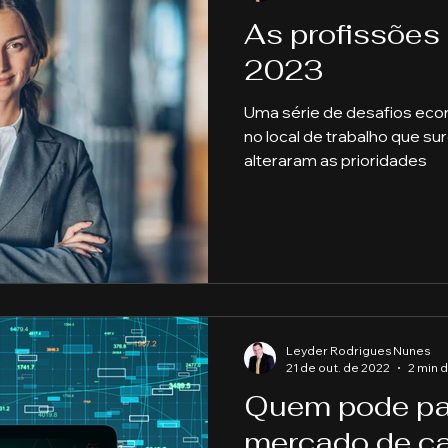
As profissões
2023
Uma série de desafios eco
no local de trabalho que s
alteraram as prioridades
Leyder Rodrigues Nunes
21 de out. de 2022
2 min d
Quem pode par
mercado de ca