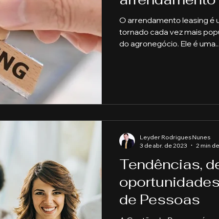
O arrendamento leasing é 
endas
Pecuária
Turma de Graduação
Pós-Gr
tornado cada vez mais popu
do agronegócio. Ele é uma..
a Publica
Gestão Comercial
Banking e Mercado d
ança
Gestão de Pessoas
Leyder Rodrigues Nunes
3 de abr. de 2023
2 min de
Tendências, d
oportunidades
de Pessoas