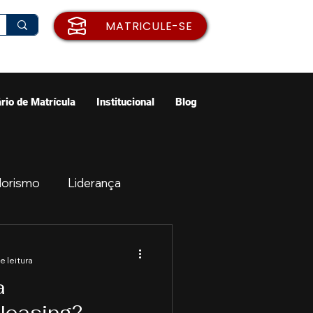
MATRICULE-SE
rio de Matrícula
Institucional
Blog
orismo
Liderança
ão
Emprego
e leitura
a
ologia
Cidades
leasing?