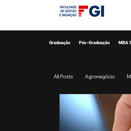
Graduação
Pós-Graduação
MBA 
All Posts
Agronegócio
M
Graduação
Resumo do 
Gestão
Ciências Contáb