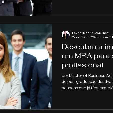
Leyder Rodrigues Nunes
27 de fev. de 2023
2 min d
Descubra a im
um MBA para s
profissional
Um Master of Business Adm
de pós-graduação destina
pessoas que já têm experiê