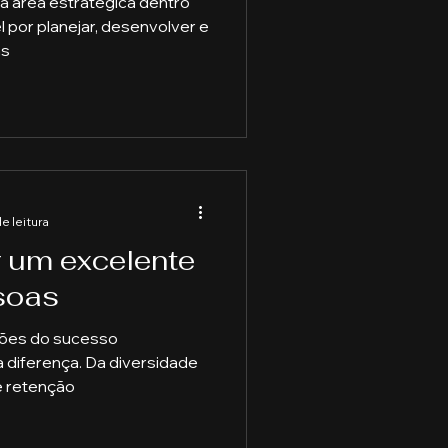
 área estratégica dentro
por planejar, desenvolver e
as
de leitura
r um excelente
soas
ões do sucesso
a diferença. Da diversidade
e retenção