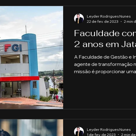
Leyder Rodrigues Nunes
22 de fev. de 2023
2 min d
Faculdade co
2 anos em Jat
A Faculdade de Gestão e I
agente de transformação na
missão é proporcionar um
Leyder Rodrigues Nunes
1 de fev. de 2023
2 min de 