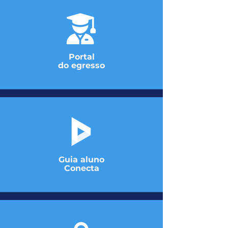
Portal
do egresso
Guia aluno
Conecta