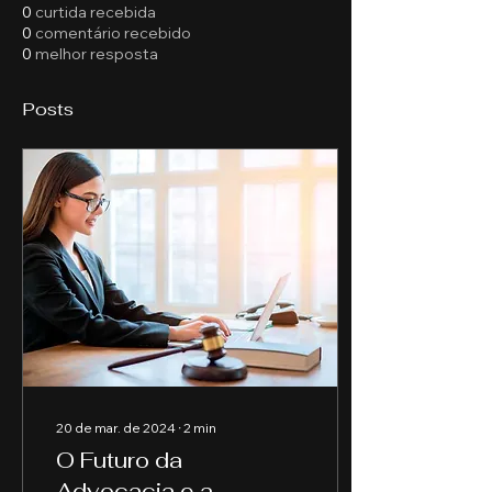
0
curtida recebida
0
comentário recebido
0
melhor resposta
Posts
20 de mar. de 2024
∙
2
min
O Futuro da
Advocacia e a