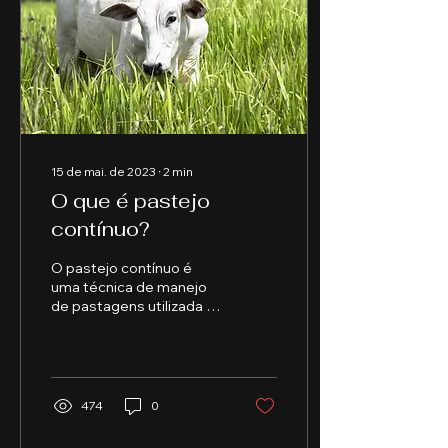
15 de mai. de 2023
∙
2
min
O que é pastejo
contínuo?
O pastejo contínuo é
uma técnica de manejo
de pastagens utilizada na
pecuária, na qual os
animais permanecem no
mesmo pasto por um
longo pe
474
0