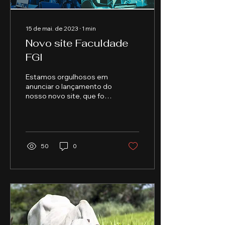
15 de mai. de 2023
∙
1
min
Novo site Faculdade
FGI
Estamos orgulhosos em
anunciar o lançamento do
nosso novo site, que foi
pensado para otimizar a
experiência do usuário.
Com essa atualizaçã
50
0