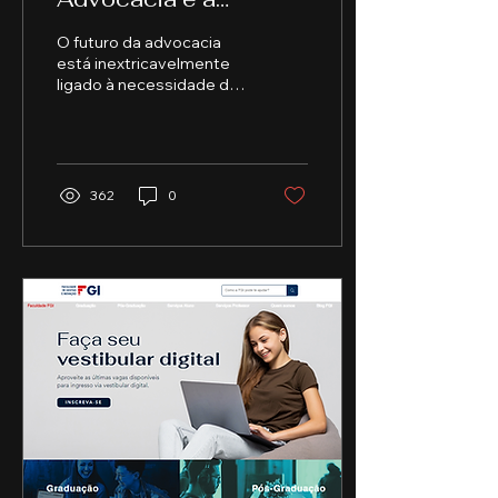
Necessidade de
O futuro da advocacia
Inovação
está inextricavelmente
ligado à necessidade de
inovação.
362
0