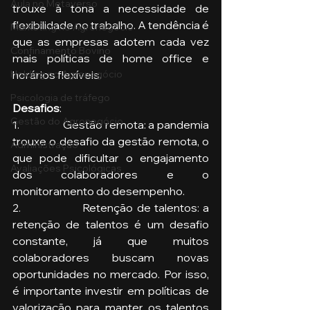
Aula no Metaverso
trouxe à tona a necessidade de 
flexibilidade no trabalho. A tendência é 
Marketing no Agronegócio
que as empresas adotem cada vez 
Confinamento Bovino
mais políticas de home office e 
Holding no Agronegócio
horários flexíveis.
Psicologia de tráfego
Desafios
:
Gestão do Agronegócio
1.                 Gestão remota: a pandemia 
trouxe o desafio da gestão remota, o 
Administração
que pode dificultar o engajamento 
Avaliações Psicológicas
dos colaboradores e o 
monitoramento do desempenho.
2.                 Retenção de talentos: a 
retenção de talentos é um desafio 
constante, já que muitos 
colaboradores buscam novas 
oportunidades no mercado. Por isso, 
é importante investir em políticas de 
valorização para manter os talentos 