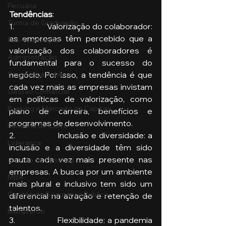
Pecuária
Tendências
:
Turma de Graduação
1.                 Valorização do colaborador: 
as empresas têm percebido que a 
Pós-Graduação
valorização dos colaboradores é 
Administração
fundamental para o sucesso do 
Segurança Publica
negócio. Por isso, a tendência é que 
cada vez mais as empresas invistam 
Gestão Comercial
em políticas de valorização, como 
Banking e Mercado de Capitais
plano de carreira, benefícios e 
programas de desenvolvimento.
Pecuária de Corte
2.                 Inclusão e diversidade: a 
Liderança
inclusão e a diversidade têm sido 
pauta cada vez mais presente nas 
Gestão de Pessoas
empresas. A busca por um ambiente 
MBA
mais plural e inclusivo tem sido um 
Gestão de Segurança Publica
diferencial na atração e retenção de 
talentos.
Metaverso
3.                 Flexibilidade: a pandemia 