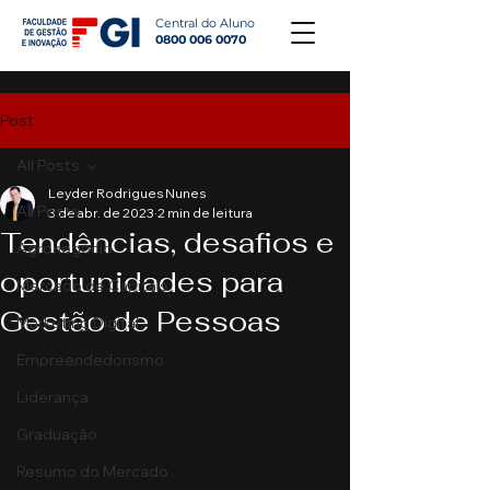
Central do Aluno
0800 006 0070
Post
All Posts
Leyder Rodrigues Nunes
All Posts
3 de abr. de 2023
2 min de leitura
Tendências, desafios e
Agronegócio
oportunidades para
Mercado de Capitais
Gestão de Pessoas
Marketing Digital
Empreendedorismo
Liderança
Graduação
Resumo do Mercado