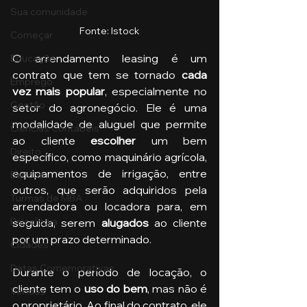
Sua comunidade
Fonte: Istock
Começar
O arrendamento leasing é um 
Educação
contrato que tem se tornado 
cada 
Emprego
vez mais popular
, especialmente no 
Gestão
setor do agronegócio. Ele é uma 
modalidade de aluguel que permite 
Ciências Contábeis
ao cliente
 escolher
 um bem 
Direito
específico, como maquinário agrícola, 
equipamentos de irrigação, entre 
Bancos
outros, que serão adquiridos pela 
Turmas de MBA
arrendadora ou locadora para, em 
Psicologia
seguida, serem 
alugados
 ao cliente 
por um prazo determinado.
Cidades
Datas Comemorativas
Durante o período de locação, o 
cliente tem o 
uso do bem
, mas não é 
Vendas
o proprietário. Ao final do contrato, ele 