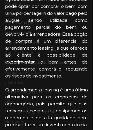
Pecuária
pode optar por comprar o bem, com 
uma porcentagem do valor pago pelo 
Turma de Graduação
aluguel sendo utilizada como 
Pós-Graduação
pagamento parcial do bem, ou 
Administração
devolvê-lo à arrendadora. Essa opção 
de compra é um diferencial do 
Segurança Publica
arrendamento leasing, já que oferece 
Gestão Comercial
ao cliente a possibilidade de 
experimentar 
o bem antes de 
Banking e Mercado de Capitais
efetivamente comprá-lo, reduzindo 
Pecuária de Corte
os riscos de investimento.
Liderança
O arrendamento leasing é uma 
ótima 
Gestão de Pessoas
alternativa 
para as empresas do 
MBA
agronegócio, pois permite que elas 
tenham acesso a equipamentos 
Gestão de Segurança Publica
modernos e de alta qualidade sem 
Metaverso
precisar fazer um investimento inicial 