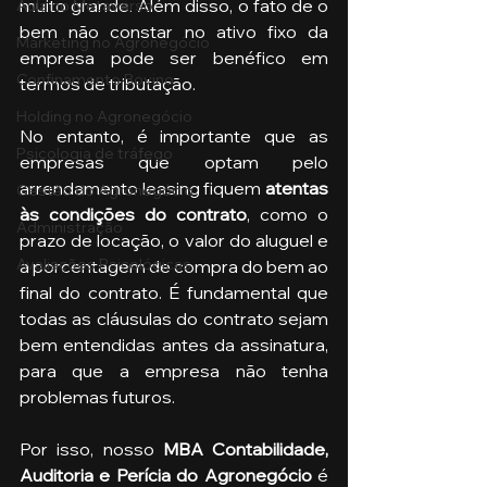
muito grande. Além disso, o fato de o 
Aula no Metaverso
bem não constar no ativo fixo da 
Marketing no Agronegócio
empresa pode ser benéfico em 
Confinamento Bovino
termos de tributação.
Holding no Agronegócio
No entanto, é importante que as 
Psicologia de tráfego
empresas que optam pelo 
arrendamento leasing fiquem 
atentas 
Gestão do Agronegócio
às condições do contrato
, como o 
Administração
prazo de locação, o valor do aluguel e 
Avaliações Psicológicas
a porcentagem de compra do bem ao 
final do contrato. É fundamental que 
todas as cláusulas do contrato sejam 
bem entendidas antes da assinatura, 
para que a empresa não tenha 
problemas futuros.
Por isso, nosso 
MBA Contabilidade, 
Auditoria e Perícia do Agronegócio 
é 