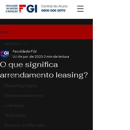
Central do Aluno
0800 006 0070
Post
All Posts
Faculdade FGI
All Posts
30 de jun. de 2023
2 min de leitura
O que significa
Agronegócio
arrendamento leasing?
Mercado de Capitais
Marketing Digital
Empreendedorismo
Liderança
Graduação
Resumo do Mercado