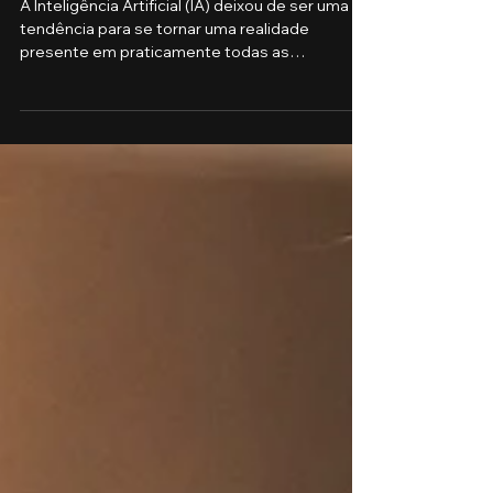
deve aprender a utilizá-las
A Inteligência Artificial (IA) deixou de ser uma
tendência para se tornar uma realidade
presente em praticamente todas as
profissões. Seja na área da saúde, do
agronegócio, do direito, da gestão, da
tecnologia, da educação ou da comunicação, as
ferramentas baseadas em IA estão
transformando a maneira como estudamos,
trabalhamos e solucionamos problemas. Por
isso, dominar essas tecnologias durante a
graduação já não é mais um diferencial é uma
competência essencial para quem d