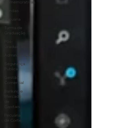
Comemorativas
Vendas
Pecuária
Turma de
Graduação
Pós-
Graduação
Administração
Segurança
Publica
Gestão
Comercial
Banking e
Mercado
de
Capitais
Pecuária
de Corte