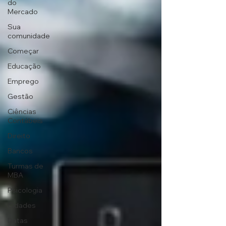
do
Mercado
Sua
comunidade
Começar
Educação
Emprego
Gestão
Ciências
Contábeis
Direito
Bancos
Turmas de
MBA
Psicologia
Cidades
Datas