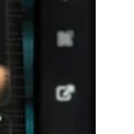
Liderança
Gestão de
Pessoas
MBA
Gestão de
Segurança
Publica
Metaverso
Aula no
Metaverso
Marketing
no
Agronegócio
Confinamento
Bovino
Holding no
Agronegócio
Psicologia
de tráfego