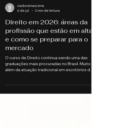
izadoramascena
6 de jul.
2 min de leitura
Direito em 2026: áreas da
profissão que estão em alta
e como se preparar para o
mercado
O curso de Direito continua sendo uma das
graduações mais procuradas no Brasil. Muito
além da atuação tradicional em escritórios de
advocacia, a formação jurídica abre portas para
diversas carreiras e acompanha as
transformações da sociedade, da tecnologia e
do mercado de trabalho. Se você está
pensando em construir uma carreira sólida,
conhecer as oportunidades da profissão é o