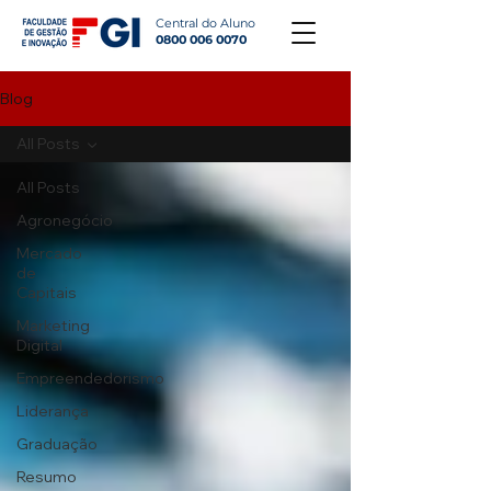
Central do Aluno
0800 006 0070
Blog
All Posts
All Posts
Agronegócio
Mercado
de
Capitais
Marketing
Digital
Empreendedorismo
Liderança
Graduação
Resumo