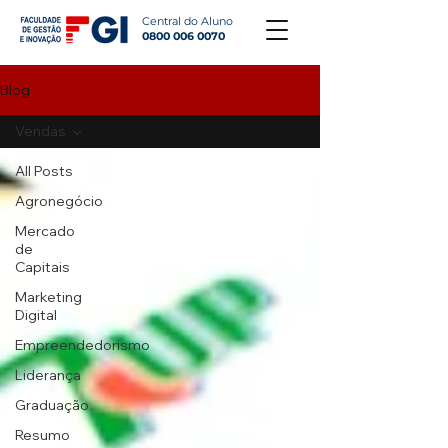
Central do Aluno
0800 006 0070
Blog
Vendas
All Posts
Agronegócio
Mercado
de
Capitais
Marketing
Digital
Empreendedorismo
Liderança
Graduação
Resumo