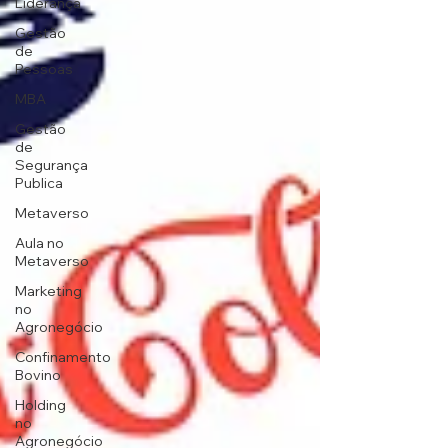
Liderança
Gestão
de
Pessoas
MBA
Gestão
de
Segurança
Publica
Metaverso
Aula no
Metaverso
Marketing
no
Agronegócio
Confinamento
Bovino
Holding
no
Agronegócio