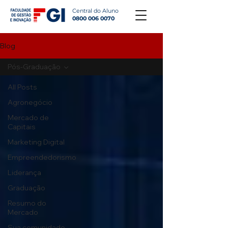
Central do Aluno
0800 006 0070
Blog
Pós-Graduação
All Posts
Agronegócio
Mercado de
Capitais
Marketing Digital
Empreendedorismo
Liderança
Graduação
Resumo do
Mercado
Sua comunidade