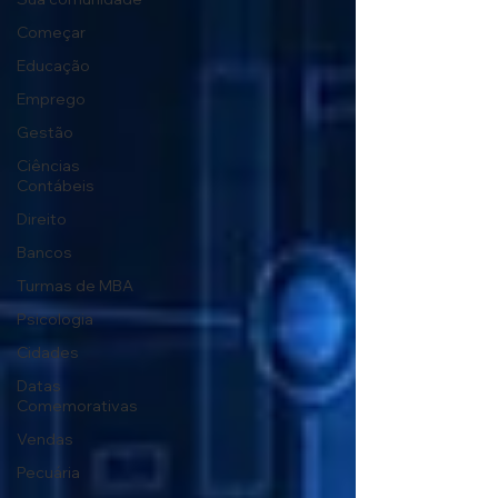
Começar
Educação
Emprego
Gestão
Ciências
Contábeis
Direito
Bancos
Turmas de MBA
Psicologia
Cidades
Datas
Comemorativas
Vendas
Pecuária