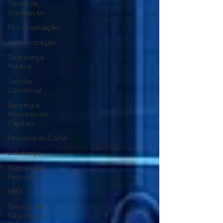
Turma de
Graduação
Pós-Graduação
Administração
Segurança
Publica
Gestão
Comercial
Banking e
Mercado de
Capitais
Pecuária de Corte
Liderança
Gestão de
Pessoas
MBA
Gestão de
Segurança