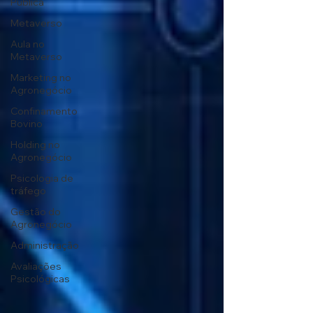
Publica
Metaverso
Aula no
Metaverso
Marketing no
Agronegócio
Confinamento
Bovino
Holding no
Agronegócio
Psicologia de
tráfego
Gestão do
Agronegócio
Administração
Avaliações
Psicológicas