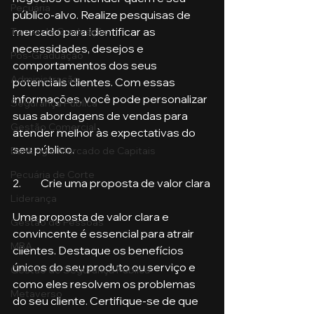
Pecuária
público-alvo. Realize pesquisas de 
mercado para identificar as 
Turma de Graduação
necessidades, desejos e 
Pós-Graduação
comportamentos dos seus 
Administração
potenciais clientes. Com essas 
informações, você pode personalizar 
Segurança Publica
suas abordagens de vendas para 
Gestão Comercial
atender melhor às expectativas do 
seu público.
Banking e Mercado de Capitais
Pecuária de Corte
2.	Crie uma proposta de valor clara
Liderança
Uma proposta de valor clara e 
Gestão de Pessoas
convincente é essencial para atrair 
MBA
clientes. Destaque os benefícios 
únicos do seu produto ou serviço e 
Gestão de Segurança Publica
como eles resolvem os problemas 
Metaverso
do seu cliente. Certifique-se de que 