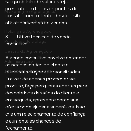
sua proposta de valor esteja 
Aula no Metaverso
presente em todos os pontos de 
Marketing no Agronegócio
contato com o cliente, desde o site 
Confinamento Bovino
até as conversas de vendas.
Holding no Agronegócio
3.	Utilize técnicas de venda 
Psicologia de tráfego
consultiva
Gestão do Agronegócio
A venda consultiva envolve entender 
Administração
as necessidades do cliente e 
Avaliações Psicológicas
oferecer soluções personalizadas. 
Em vez de apenas promover seu 
produto, faça perguntas abertas para 
descobrir os desafios do cliente e, 
em seguida, apresente como sua 
oferta pode ajudar a superá-los. Isso 
cria um relacionamento de confiança 
e aumenta as chances de 
fechamento.