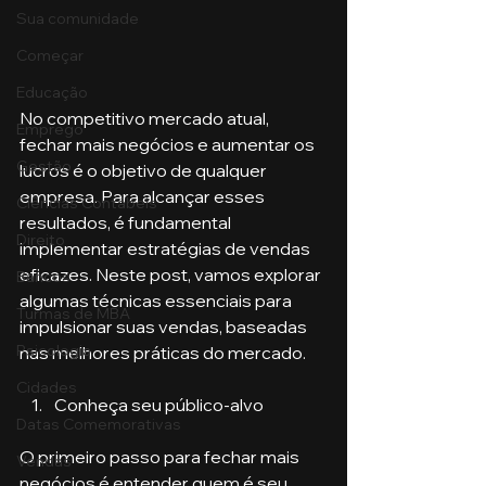
Sua comunidade
Começar
Educação
No competitivo mercado atual, 
Emprego
fechar mais negócios e aumentar os 
Gestão
lucros é o objetivo de qualquer 
empresa. Para alcançar esses 
Ciências Contábeis
resultados, é fundamental 
Direito
implementar estratégias de vendas 
eficazes. Neste post, vamos explorar 
Bancos
algumas técnicas essenciais para 
Turmas de MBA
impulsionar suas vendas, baseadas 
Psicologia
nas melhores práticas do mercado.
Cidades
Conheça seu público-alvo
Datas Comemorativas
O primeiro passo para fechar mais 
Vendas
negócios é entender quem é seu 