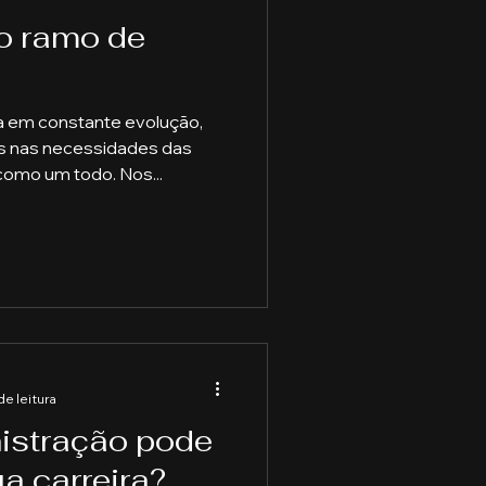
o ramo de
a em constante evolução,
 nas necessidades das
omo um todo. Nos...
de leitura
istração pode
a carreira?