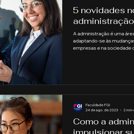
5 novidades n
administração
A administração é uma áre
adaptando-se às mudanças
empresas e na sociedade c
Faculdade FGI
24 de ago. de 2023
2 min 
Como a admin
impulsionar su