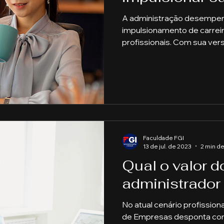
A administração desempenh
impulsionamento de carrei
profissionais. Com sua versa
Faculdade FGI
13 de jul. de 2023
2 min de
Qual o valor d
administrador
No atual cenário profission
de Empresas desponta co