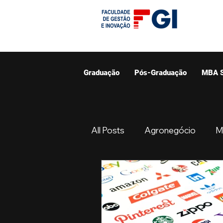
Graduação
Pós-Graduação
MBA 
All Posts
Agronegócio
M
Graduação
Resumo do 
Gestão
Ciências Contáb