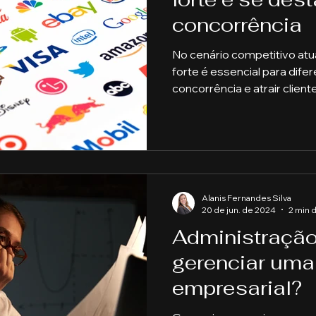
concorrência
endas
Pecuária
Turma de Graduação
Pós-Gr
No cenário competitivo atu
forte é essencial para dife
concorrência e atrair cliente
a Publica
Gestão Comercial
Banking e Mercado d
ança
Gestão de Pessoas
Alanis Fernandes Silva
20 de jun. de 2024
2 min d
Administraçã
gerenciar uma
empresarial?