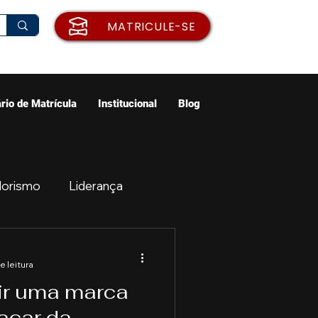
MATRICULE-SE
rio de Matrícula
Institucional
Blog
orismo
Liderança
ão
Emprego
e leitura
ir uma marca
ologia
Cidades
tacar da