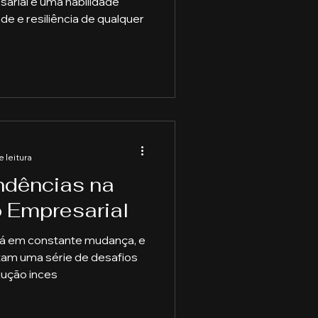
arial é uma habilidade
ade e resiliência de qualquer
e leitura
ndências na
 Empresarial
tá em constante mudança, e
tam uma série de desafios
lução inces