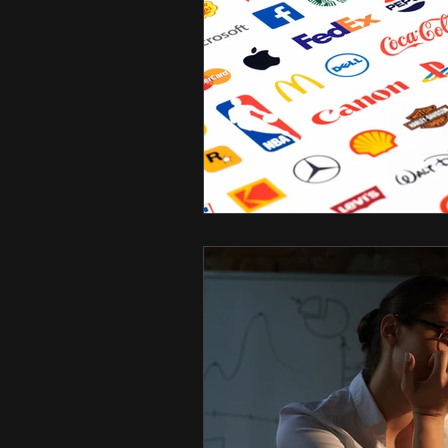
Datas Comemorativas
V
Administração
Seguranç
Pecuária de Corte
Lider