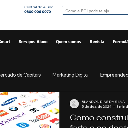
Central do Aluno
0800 006 0070
Smart
Serviços Aluno
Quem somos
Revista
Formulá
ercado de Capitais
Marketing Digital
Empreended
Mercado
Sua comunidade
Começar
Educaç
BLANDON DIAS DA SILVA
5 de dez. de 2024
3 min d
Como constru
eis
Direito
Bancos
Turmas de MBA
Psic
forte e se des