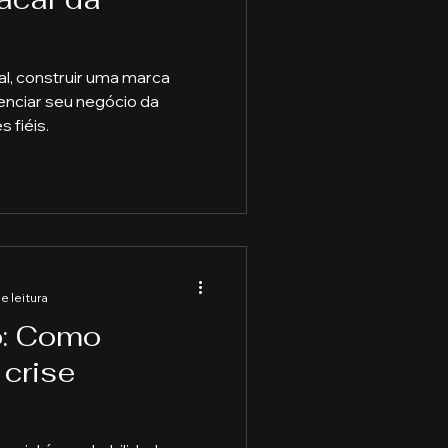
aduação
al, construir uma marca
renciar seu negócio da
s fiéis.
e Capitais
e leitura
o: Como
 crise