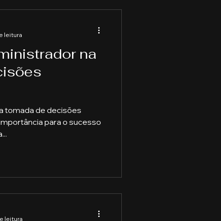
e leitura
ministrador na
cisões
na tomada de decisões
 importância para o sucesso
..
e leitura