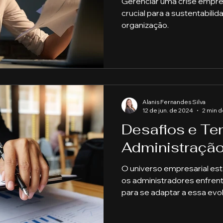
Gerenciar uma crise empres
crucial para a sustentabilid
organização.
Alanis Fernandes Silva
12 de jun. de 2024
2 min d
Desafios e Te
Administração
O universo empresarial es
os administradores enfren
para se adaptar a essa evo