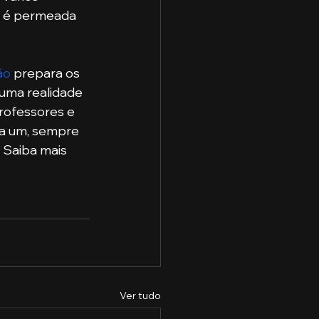
o é permeada 
ão
 prepara os 
 uma realidade 
professores e 
da um, sempre 
 Saiba mais 
Ver tudo