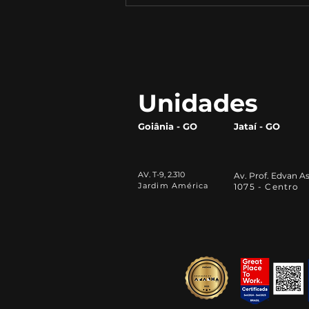
Como construir uma
marca forte e se destacar
da concorrência
Unidades
Goiânia - GO
Jataí - GO
AV. T-9, 2.310
Av. Prof. Edvan As
Jardim América
1075 - Centro