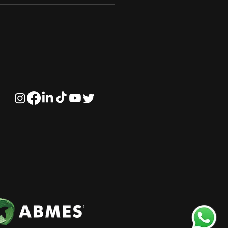
fios e Tendências na
nistração Empresarial