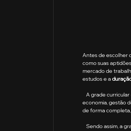
Antes de escolher qu
como suas aptidões,
mercado de trabalho
estudos e a 
duraçã
   A grade curricular
economia, gestão de
de forma completa, 
   Sendo assim, a grade curricular promove uma formação integral do futuro 