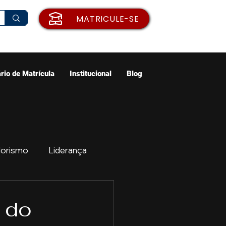
MATRICULE-SE
rio de Matrícula
Institucional
Blog
orismo
Liderança
ão
Emprego
 do