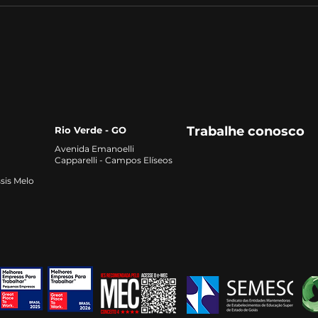
Administração: Como
Desa
gerenciar uma crise
Admi
empresarial?
Trabalhe conosco
Rio Verde - GO
Avenida Emanoelli
Capparelli - Campos Elíseos
sis Melo