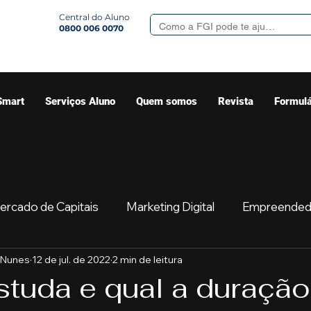
Central do Aluno
0800 006 0070
Smart
Serviços Aluno
Quem somos
Revista
Formulá
ercado de Capitais
Marketing Digital
Empreended
 Nunes
12 de jul. de 2022
2 min de leitura
Mercado
Sua comunidade
Começar
Educaç
studa e qual a duração