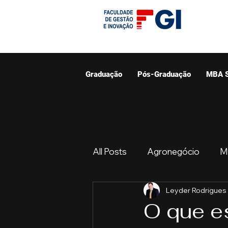
Graduação
Pós-Graduação
MBA 
All Posts
Agronegócio
M
Leyder Rodrigues
Graduação
Resumo do 
O que e