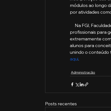
módulos ao longo da
por atividades como
     Na FGI, Facu
profissionais para 
extremamente compe
alunos para concei
unindo o conteúdo t
aqui
.
Administração
Posts recentes