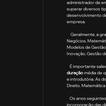
administrador de em
superar diversos ti
desenvolvimento de
empresa.
    Geralmente, a g
Negócios, Matemátic
Modelos de Gestão,
Inovação, Gestão de
   É importante sa
duração 
média de q
e introdutória. As 
Direito, Matemática
   Os anos seguintes são focados no aprofundamento dos temas anteriores e na 
incorporação das dis