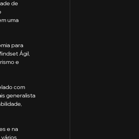
dade de 
 
 em uma 
mia para 
ndset Ágil, 
rismo e 
elado com 
s generalista 
bilidade, 
vários 