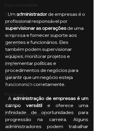
Sua comunidade
   Um 
administrador
 de empresas é o 
Começar
profissional responsável por 
Educação
supervisionar as operações
 de uma 
empresa e fornecer suporte aos 
Emprego
gerentes e funcionários. Eles 
Gestão
também podem supervisionar 
Ciências Contábeis
equipes, monitorar projetos e 
implementar políticas e 
Direito
procedimentos de negócios para 
Bancos
garantir que um negócio esteja 
funcionando corretamente. 
Turmas de MBA
Psicologia
  A 
administração de empresas é um 
Cidades
campo versátil 
e oferece uma 
infinidade de oportunidades para 
Datas Comemorativas
progressão na carreira. Alguns 
Vendas
administradores podem trabalhar 