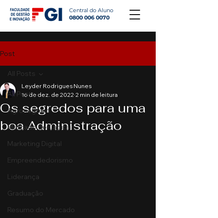
Central do Aluno
0800 006 0070
Post
All Posts
Leyder Rodrigues Nunes
All Posts
16 de dez. de 2022
2 min de leitura
Os segredos para uma
Agronegócio
boa Administração
Mercado de Capitais
Marketing Digital
Empreendedorismo
Liderança
Graduação
Resumo do Mercado