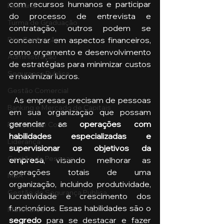
com recursos humanos e participar 
Pecuária
do processo de entrevista e 
Turma de Graduação
contratação, outros podem se 
concentrar em aspectos financeiros, 
Pós-Graduação
como orçamento e desenvolvimento 
Administração
de estratégias para minimizar custos 
Segurança Publica
e maximizar lucros. 
Gestão Comercial
  As empresas precisam de pessoas 
Banking e Mercado de Capitais
em sua organização que possam 
gerenciar as operações com 
Pecuária de Corte
habilidades especializadas e 
Liderança
supervisionar os objetivos da 
Gestão de Pessoas
empresa
, visando melhorar as 
operações totais de uma 
MBA
organização, incluindo produtividade, 
Gestão de Segurança Publica
lucratividade e crescimento dos 
funcionários. Essas habilidades são o 
Metaverso
segredo
 para se destacar e fazer 