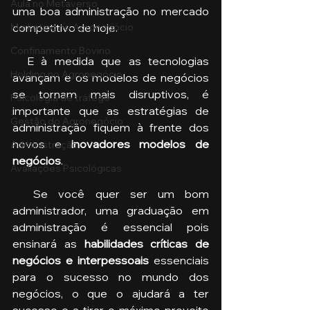
Aula no Metaverso
uma boa administração no mercado 
competitivo de hoje.
Marketing no Agronegócio
Confinamento Bovino
  E à medida que as tecnologias 
Holding no Agronegócio
avançam e os modelos de negócios 
se tornam mais disruptivos, é 
Psicologia de tráfego
importante que as estratégias de 
Gestão do Agronegócio
administração fiquem à frente dos 
novos e 
inovadores modelos de 
Administração
negócios
.
Avaliações Psicológicas
  Se você quer ser um bom 
administrador, uma graduação em 
administração é essencial pois 
ensinará as 
habilidades críticas de 
negócios e interpessoais 
essenciais 
para o sucesso no mundo dos 
negócios, o que o ajudará a ter 
sucesso e a tirar o máximo proveito 