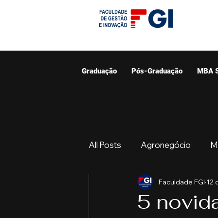
Graduação
Pós-Graduação
MBA 
All Posts
Agronegócio
M
Faculdade FGI
12 
Graduação
Resumo do 
5 novid