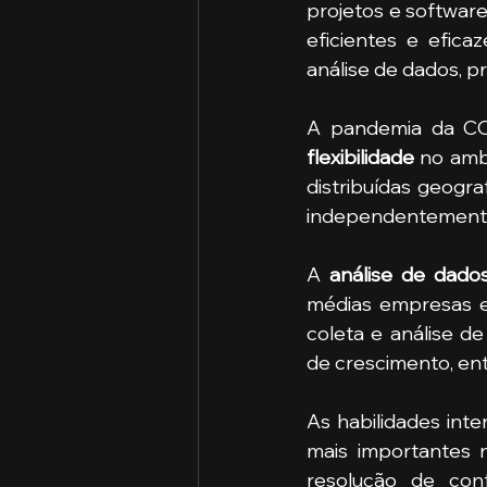
projetos e softwar
eficientes e eficaz
análise de dados, p
A pandemia da CO
flexibilidade 
no ambi
distribuídas geogr
independentemente d
A 
análise de dado
médias empresas e
coleta e análise d
de crescimento, ent
As habilidades int
mais importantes n
resolução de con