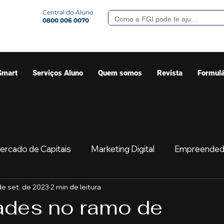
Central do Aluno
0800 006 0070
Smart
Serviços Aluno
Quem somos
Revista
Formulá
ercado de Capitais
Marketing Digital
Empreended
de set. de 2023
2 min de leitura
Mercado
Sua comunidade
Começar
Educaç
ades no ramo de