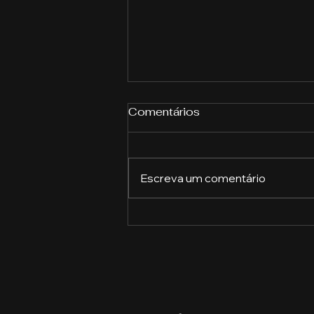
Comentários
Escreva um comentário
Como construir uma
marca forte e se destacar
da concorrência