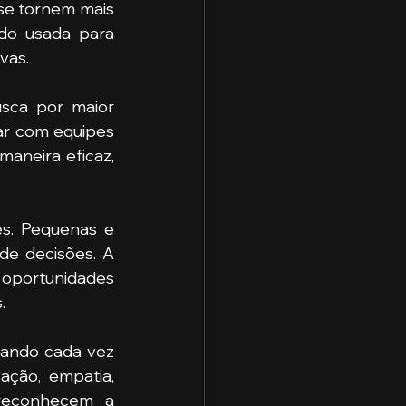
se tornem mais 
ndo usada para 
vas.
 e a busca por maior 
ar com equipes 
aneira eficaz, 
s. Pequenas e 
e decisões. A 
 oportunidades 
.
nando cada vez 
ação, empatia, 
reconhecem a 