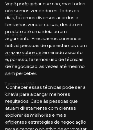
Você pode achar que não, mas todos 
Sua comunidade
nós somos vendedores. Todos os 
Começar
dias, fazemos diversos acordos e 
tentamos vender coisas, desde um 
Educação
produto até uma ideia ou um 
Emprego
argumento. Precisamos convencer 
Gestão
outras pessoas de que estamos com 
a razão sobre determinado assunto 
Ciências Contábeis
e, por isso, fazemos uso de técnicas 
Direito
de negociação, às vezes até mesmo 
sem perceber.
Bancos
Turmas de MBA
 Conhecer essas técnicas pode ser a 
Psicologia
chave para alcançar melhores 
resultados. Cabe às pessoas que 
Cidades
atuam diretamente com clientes 
Datas Comemorativas
explorar as melhores e mais 
eficientes estratégias de negociação 
Vendas
para alcançar o objetivo de aproveitar 