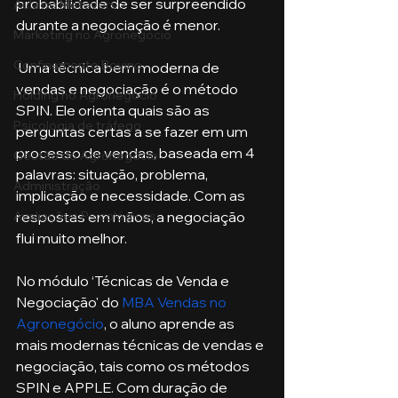
probabilidade de ser surpreendido 
Aula no Metaverso
durante a negociação é menor.
Marketing no Agronegócio
Confinamento Bovino
 Uma técnica bem moderna de 
vendas e negociação é o método 
Holding no Agronegócio
SPIN. Ele orienta quais são as 
Psicologia de tráfego
perguntas certas a se fazer em um 
processo de vendas, baseada em 4 
Gestão do Agronegócio
palavras: situação, problema, 
Administração
implicação e necessidade. Com as 
Avaliações Psicológicas
respostas em mãos, a negociação 
flui muito melhor. 
No módulo ‘Técnicas de Venda e 
Negociação' do 
MBA Vendas no 
Agronegócio
, o aluno aprende as 
mais modernas técnicas de vendas e 
negociação, tais como os métodos 
SPIN e APPLE. Com duração de 