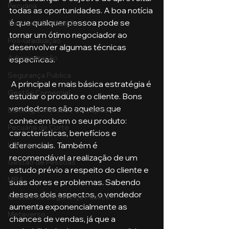
Pecuária
todas as oportunidades. A boa notícia 
é que qualquer pessoa pode se 
Turma de Graduação
tornar um ótimo negociador ao 
Pós-Graduação
desenvolver algumas técnicas 
Administração
específicas.
Segurança Publica
 A principal e mais básica estratégia é 
Gestão Comercial
estudar o produto e o cliente. Bons 
vendedores são aqueles que 
Banking e Mercado de Capitais
conhecem bem o seu produto: 
Pecuária de Corte
características, benefícios e 
Liderança
diferenciais. Também é 
recomendável a realização de um 
Gestão de Pessoas
estudo prévio a respeito do cliente e 
MBA
suas dores e problemas. Sabendo 
desses dois aspectos, o vendedor 
Gestão de Segurança Publica
aumenta exponencialmente as 
Metaverso
chances de vendas, já que a 