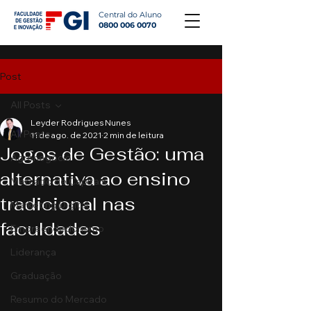
Central do Aluno
0800 006 0070
Post
All Posts
Leyder Rodrigues Nunes
All Posts
11 de ago. de 2021
2 min de leitura
Jogos de Gestão: uma
Agronegócio
alternativa ao ensino
Mercado de Capitais
tradicional nas
Marketing Digital
faculdades
Empreendedorismo
Liderança
Graduação
Resumo do Mercado