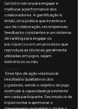
Pecuária
também serve para engajar e 
melhorar a performance dos 
Turma de Graduação
colaboradores. A gamificação é, 
Pós-Graduação
então, uma prática que incentiva o 
uso de colaboração, recompensas, 
Administração
feedbacks constantes e um sistema 
Segurança Publica
de ranking para engajar os 
participantes em um processo que 
Gestão Comercial
reproduza as técnicas geralmente 
Banking e Mercado de Capitais
utilizadas em jogos, sejam 
Pecuária de Corte
eletrônicos ou não.
Liderança
 Esse tipo de ação visa buscar 
Gestão de Pessoas
resultados qualitativos dos 
jogadores, sendo o objetivo do jogo 
MBA
estimular a capacidade já existente 
Gestão de Segurança Publica
em cada participante. Seu intuito é de 
Metaverso
implementar e aprimorar o 
planejamento estratégico, incitar o 