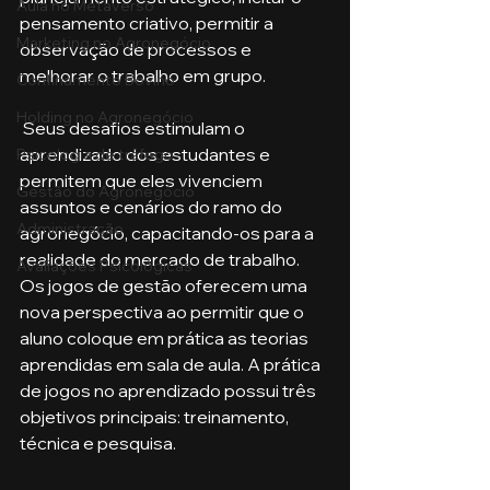
Aula no Metaverso
pensamento criativo, permitir a 
Marketing no Agronegócio
observação de processos e 
melhorar o trabalho em grupo.
Confinamento Bovino
Holding no Agronegócio
 Seus desafios estimulam o 
aprendizado dos estudantes e 
Psicologia de tráfego
permitem que eles vivenciem 
Gestão do Agronegócio
assuntos e cenários do ramo do 
Administração
agronegócio, capacitando-os para a 
realidade do mercado de trabalho. 
Avaliações Psicológicas
Os jogos de gestão oferecem uma 
nova perspectiva ao permitir que o 
aluno coloque em prática as teorias 
aprendidas em sala de aula. A prática 
de jogos no aprendizado possui três 
objetivos principais: treinamento, 
técnica e pesquisa.