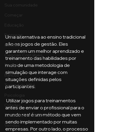
Sua comunidade
Começar
Educação
Emprego
Uma alternativa ao ensino tradicional 
são os jogos de gestão. Eles 
Gestão
garantem um melhor aprendizado e 
Ciências Contábeis
treinamento das habilidades por 
meio de uma metodologia de 
Direito
simulação que interage com 
Bancos
situações definidas pelos 
Turmas de MBA
participantes. 
Psicologia
 Utilizar jogos para treinamentos 
Cidades
antes de enviar o profissional para o 
mundo real é um método que vem 
Datas Comemorativas
sendo implementado por muitas 
Vendas
empresas. Por outro lado, o processo 