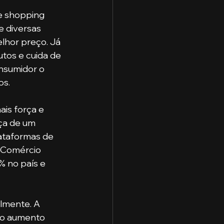
 shopping 
e diversas 
elhor preço. Já 
tos e cuida de 
nsumidor o 
os.
ça de um 
lataformas de 
 Comércio 
% no país e 
a o aumento 