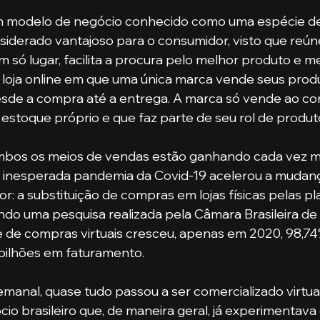
m modelo de negócio conhecido como uma espécie de
onsiderado vantajoso para o consumidor, visto que reún
m só lugar, facilita a procura pelo melhor produto e m
oja online em que uma única marca vende seus produ
esde a compra até a entrega. A marca só vende ao co
estoque próprio e que faz parte de seu rol de produt
A inesperada pandemia da Covid-19 acelerou a mudan
r: a substituição de compras em lojas físicas pelas p
o uma pesquisa realizada pela Câmara Brasileira de
e de compras virtuais cresceu, apenas em 2020, 98,74
bilhões em faturamento. 
io brasileiro que, de maneira geral, já experimentav