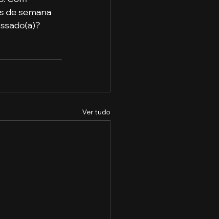
is de semana 
essado(a)? 
Ver tudo