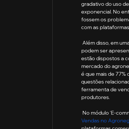
gradativo do uso de
exponencial. No ent
fossem os problemas
com as plataformas
 Além disso, em uma pesquisa organizada pela Mackinsey, duas informações relevantes 
podem ser apresenta
estão dispostos a c
mercado do agroneg
é que mais de 77% 
questões relaciona
ferramenta de vend
produtores.
 No módulo ‘E-com
Vendas no Agroneg
plataformas comerc