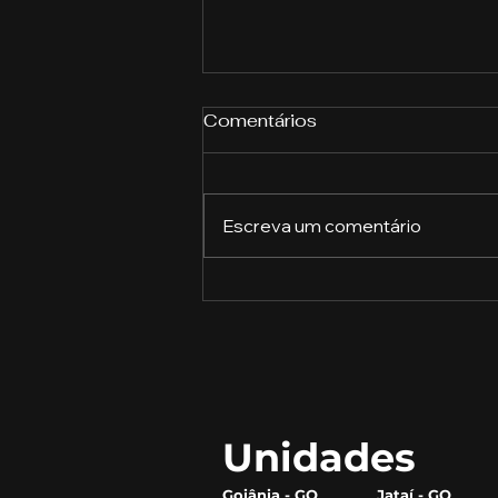
Comentários
Escreva um comentário
Como construir uma
marca forte e se destacar
da concorrência
Unidades
Goiânia - GO
Jataí - GO