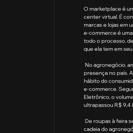
O marketplace é u
center virtual. É c
marcas e lojas em u
e-commerce é uma l
todo o processo, d
que ela tem em seu 
 No agronegócio, ambos os meios de vendas estão ganhando cada vez mais força e 
presença no país. 
hábito do consumido
e-commerce. Segund
Eletrônico, o volum
ultrapassou R$ 9,4 
 De roupas à feira semanal, quase tudo passou a ser comercializado virtualmente. A 
cadeia do agronegóc