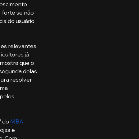
rescimento 
 forte se não 
ia do usuário 
cultores já 
 mostra que o 
segunda delas 
ara resolver 
uma 
pelos 
 do 
MBA 
ojas e 
o. Com 