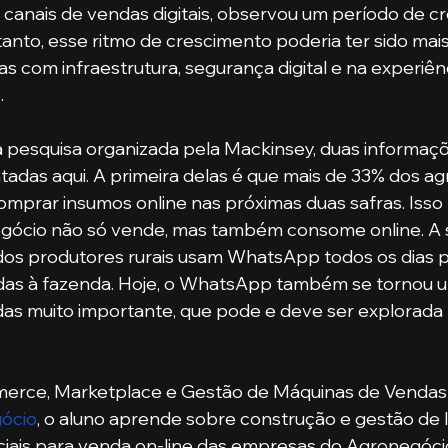
 canais de vendas digitais, observou um período de c
anto, esse ritmo de crescimento poderia ter sido mais
 com infraestrutura, segurança digital e na experiênc
.
das aqui. A primeira delas é que mais de 33% dos agri
omprar insumos online nas próximas duas safras. Isso
ócio não só vende, mas também consome online. A 
dos produtores rurais usam WhatsApp todos os dias p
das à fazenda. Hoje, o WhatsApp também se tornou 
as muito importante, que pode e deve ser explorada 
merce, Marketplace e Gestão de Máquinas de Vendas'
ócio
, o aluno aprende sobre construção e gestão de l
iais para venda on-line das empresas do Agronegóci