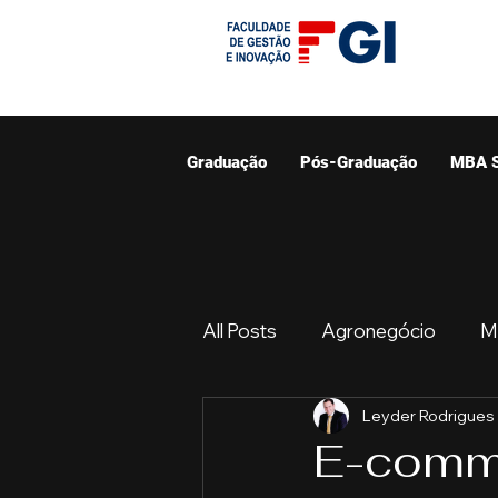
Graduação
Pós-Graduação
MBA 
All Posts
Agronegócio
M
Leyder Rodrigues
Graduação
Resumo do 
E-comme