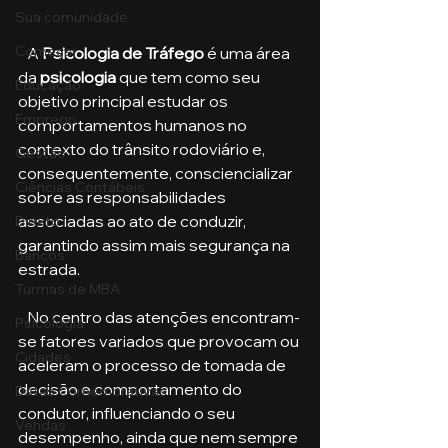
Sua comunidade
Começar
   A 
Psicologia de Tráfego
 é uma área 
da 
psicologia
 que tem como seu 
Educação
objetivo principal estudar os 
Emprego
comportamentos humanos no 
contexto do trânsito rodoviário e, 
Gestão
consequentemente, consciencializar 
Ciências Contábeis
sobre as responsabilidades 
associadas ao ato de conduzir, 
Direito
garantindo assim mais segurança na 
Bancos
estrada.
Turmas de MBA
   No centro das atenções encontram-
Psicologia
se fatores variados que provocam ou 
Cidades
aceleram o processo de tomada de 
decisão e comportamento do 
Datas Comemorativas
condutor, influenciando o seu 
Vendas
desempenho, ainda que nem sempre 