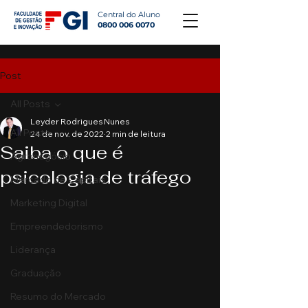
Central do Aluno
0800 006 0070
Post
All Posts
Leyder Rodrigues Nunes
All Posts
24 de nov. de 2022
2 min de leitura
Saiba o que é
Agronegócio
psicologia de tráfego
Mercado de Capitais
Marketing Digital
Empreendedorismo
Liderança
Graduação
Resumo do Mercado