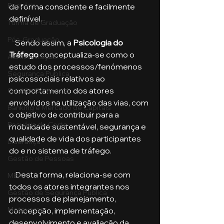
Pecuária
de forma consciente e facilmente 
definível. 
Turma de Graduação
Pós-Graduação
    Sendo assim, a 
Psicologia do 
Tráfego
 conceptualiza-se como o 
Administração
estudo dos processos/fenómenos 
Segurança Publica
psicossociais relativos ao 
comportamento dos atores 
Gestão Comercial
envolvidos na utilização das vias, com 
Banking e Mercado de Capitais
o objetivo de contribuir para a 
Pecuária de Corte
mobilidade sustentável, segurança e 
qualidade de vida dos participantes 
Liderança
do e no sistema de tráfego. 
Gestão de Pessoas
    Desta forma, relaciona-se com 
MBA
todos os atores integrantes nos 
Gestão de Segurança Publica
processos de planejamento, 
Metaverso
concepção, implementação, 
desenvolvimento e avaliação da 