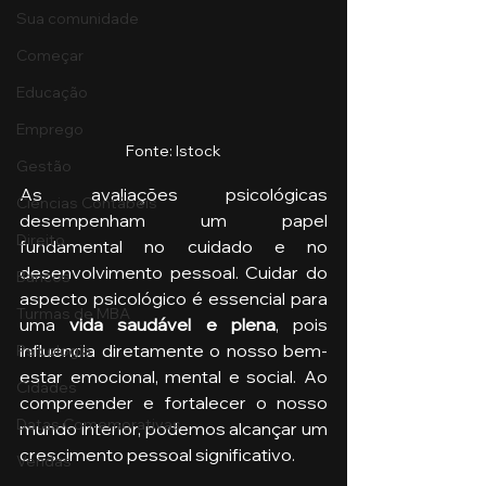
Sua comunidade
Começar
Educação
Emprego
Fonte: Istock
Gestão
As avaliações psicológicas 
Ciências Contábeis
desempenham um papel 
Direito
fundamental no cuidado e no 
desenvolvimento pessoal. Cuidar do 
Bancos
aspecto psicológico é essencial para 
Turmas de MBA
uma 
vida saudável e plena
, pois 
influencia diretamente o nosso bem-
Psicologia
estar emocional, mental e social. Ao 
Cidades
compreender e fortalecer o nosso 
Datas Comemorativas
mundo interior, podemos alcançar um 
crescimento pessoal significativo.
Vendas