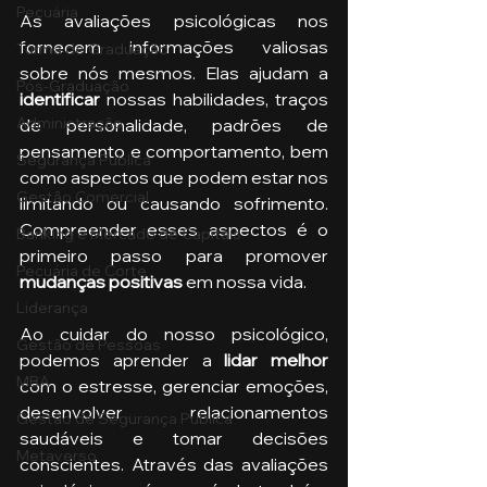
Pecuária
As avaliações psicológicas nos 
fornecem informações valiosas 
Turma de Graduação
sobre nós mesmos. Elas ajudam a 
Pós-Graduação
identificar
 nossas habilidades, traços 
Administração
de personalidade, padrões de 
pensamento e comportamento, bem 
Segurança Publica
como aspectos que podem estar nos 
Gestão Comercial
limitando ou causando sofrimento. 
Compreender esses aspectos é o 
Banking e Mercado de Capitais
primeiro passo para promover 
Pecuária de Corte
mudanças positivas 
em nossa vida.
Liderança
Ao cuidar do nosso psicológico, 
Gestão de Pessoas
podemos aprender a 
lidar melhor
MBA
com o estresse, gerenciar emoções, 
desenvolver relacionamentos 
Gestão de Segurança Publica
saudáveis e tomar decisões 
Metaverso
conscientes. Através das avaliações 