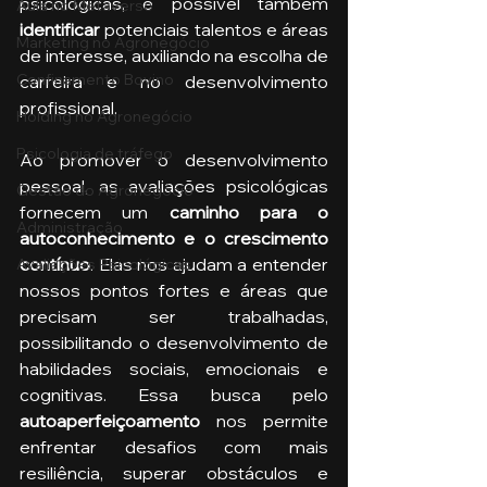
psicológicas, é possível também
Aula no Metaverso
identificar
 potenciais talentos e áreas 
Marketing no Agronegócio
de interesse, auxiliando na escolha de 
Confinamento Bovino
carreira e no desenvolvimento 
profissional.
Holding no Agronegócio
Psicologia de tráfego
Ao promover o desenvolvimento 
pessoal, as avaliações psicológicas 
Gestão do Agronegócio
fornecem um 
caminho para o 
Administração
autoconhecimento e o crescimento 
contínuo
. Elas nos ajudam a entender 
Avaliações Psicológicas
nossos pontos fortes e áreas que 
precisam ser trabalhadas, 
possibilitando o desenvolvimento de 
habilidades sociais, emocionais e 
cognitivas. Essa busca pelo 
autoaperfeiçoamento 
nos permite 
enfrentar desafios com mais 
resiliência, superar obstáculos e 