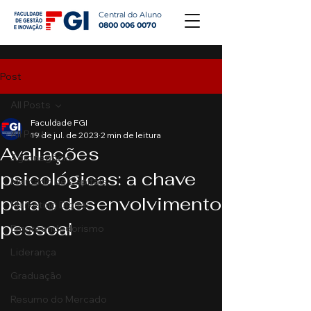
Central do Aluno
0800 006 0070
Post
All Posts
Faculdade FGI
All Posts
19 de jul. de 2023
2 min de leitura
Avaliações
Agronegócio
psicológicas: a chave
Mercado de Capitais
para o desenvolvimento
Marketing Digital
pessoal
Empreendedorismo
Liderança
Graduação
Resumo do Mercado