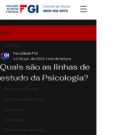
Central do Aluno
0800 006 0070
Post
All Posts
Faculdade FGI
All Posts
28 de jun. de 2023
1 min de leitura
Quais são as linhas de
Agronegócio
estudo da Psicologia?
Mercado de Capitais
Marketing Digital
Empreendedorismo
Liderança
Graduação
Resumo do Mercado