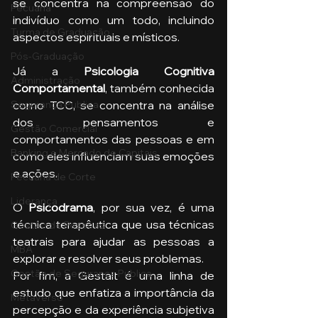
se concentra na compreensão do 
Pecuária
indivíduo como um todo, incluindo 
Turma de Graduação
aspectos espirituais e místicos.
Pós-Graduação
Já a 
Psicologia Cognitiva 
Administração
Comportamental
, também conhecida 
Segurança Publica
como TCC, se concentra na análise 
dos pensamentos e 
Gestão Comercial
comportamentos das pessoas e em 
Banking e Mercado de Capitais
como eles influenciam suas emoções 
e ações. 
Pecuária de Corte
Liderança
O 
Psicodrama
, por sua vez, é uma 
técnica terapêutica que usa técnicas 
Gestão de Pessoas
teatrais para ajudar as pessoas a 
MBA
explorar e resolver seus problemas.
Gestão de Segurança Publica
Por fim, a Gestalt é uma linha de 
estudo que enfatiza a importância da 
Metaverso
percepção e da experiência subjetiva 