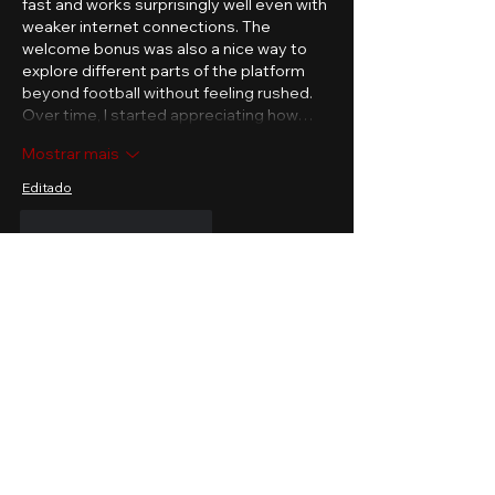
fast and works surprisingly well even with 
weaker internet connections. The 
welcome bonus was also a nice way to 
explore different parts of the platform 
beyond football without feeling rushed. 
Over time, I started appreciating how…
Mostrar mais
Editado
Curtir
Responder
Anna Favorskaya
11 de abr.
O Bet Guide destacou-se para mim pela 
transparência 
https://bet-guide.com/
. 
Eles explicam como funcionam os 
serviços e o que esperar, sem prometer 
milagres. Isso é raro. Já evitei más 
experiências graças às dicas que 
encontrei lá.