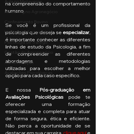
Aula no Metaverso
na compreensão do comportamento 
humano.
Marketing no Agronegócio
Confinamento Bovino
Se você é um profissional da 
Holding no Agronegócio
psicologia que deseja se 
especializar
, 
é importante conhecer as diferentes 
Psicologia de tráfego
linhas de estudo da Psicologia, a fim 
Gestão do Agronegócio
de compreender as diferentes 
abordagens e metodologias 
Administração
utilizadas para escolher a melhor 
Avaliações Psicológicas
opção para cada caso específico. 
E nossa 
Pós-graduação em 
Avaliações Psicológicas 
pode te 
oferecer uma formação 
especializada e completa para atuar 
de forma segura, ética e eficiente. 
Não perca a oportunidade de se 
destacar em sua carreira, 
clique aqui
 e 