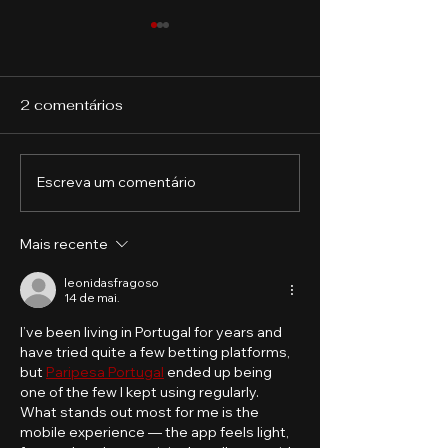
2 comentários
Escreva um comentário
Por que investir em uma
Como funciona
Pós em Contabilidade?
financeira do
agronegócio?
Mais recente
leonidasfragoso
14 de mai.
I’ve been living in Portugal for years and 
have tried quite a few betting platforms, 
but 
Paripesa Portugal
 ended up being 
one of the few I kept using regularly. 
What stands out most for me is the 
mobile experience — the app feels light, 