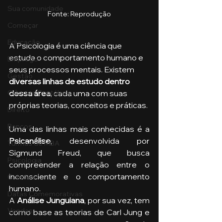
Sua comunidade
Fonte: Reprodução
Começar
Educação
A Psicologia é uma ciência que 
estuda o comportamento humano e 
Emprego
seus processos mentais. Existem
Gestão
diversas linhas de estudo dentro 
Ciências Contábeis
dessa área
, cada uma com suas 
próprias teorias, conceitos e práticas. 
Direito
Bancos
Uma das linhas mais conhecidas é a 
Psicanálise
, desenvolvida por 
Turmas de MBA
Sigmund Freud, que busca 
Psicologia
compreender a relação entre o 
inconsciente e o comportamento 
Cidades
humano. 
Datas Comemorativas
A 
Análise Junguiana
, por sua vez, tem 
Vendas
como base as teorias de Carl Jung e 