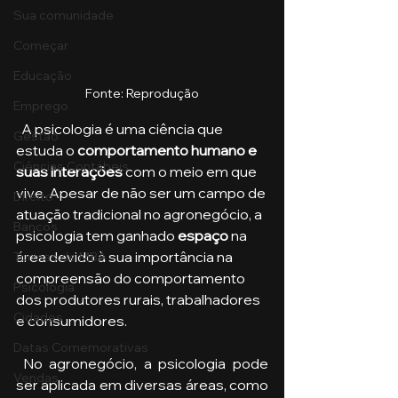
Sua comunidade
Começar
Educação
Fonte: Reprodução
Emprego
  A psicologia é uma ciência que 
Gestão
estuda o 
comportamento humano e 
Ciências Contábeis
suas interações 
com o meio em que 
vive. Apesar de não ser um campo de 
Direito
atuação tradicional no agronegócio, a 
Bancos
psicologia tem ganhado 
espaço
 na 
área devido à sua importância na 
Turmas de MBA
compreensão do comportamento 
Psicologia
dos produtores rurais, trabalhadores 
Cidades
e consumidores.
Datas Comemorativas
 No agronegócio, a psicologia pode 
Vendas
ser aplicada em diversas áreas, como 