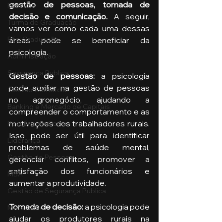
gestão de pessoas, tomada de 
Pecuária
decisão e comunicação.
 A seguir, 
Turma de Graduação
vamos ver como cada uma dessas 
Pós-Graduação
áreas pode se beneficiar da 
psicologia.
Administração
Segurança Publica
Gestão de pessoas: 
a psicologia 
pode auxiliar na gestão de pessoas 
Gestão Comercial
no agronegócio, ajudando a 
Banking e Mercado de Capitais
compreender o comportamento e as 
motivações dos trabalhadores rurais. 
Pecuária de Corte
Isso pode ser útil para identificar 
Liderança
problemas de saúde mental, 
Gestão de Pessoas
gerenciar conflitos, promover a 
satisfação dos funcionários e 
MBA
aumentar a produtividade.
Gestão de Segurança Publica
Tomada de decisão:
 a psicologia pode 
Metaverso
ajudar os produtores rurais na 