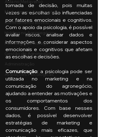
Aula no Metaverso
tomada de decisão, pois muitas 
Marketing no Agronegócio
vezes as escolhas são influenciadas 
por fatores emocionais e cognitivos. 
Confinamento Bovino
Com o apoio da psicologia, é possível 
Holding no Agronegócio
avaliar riscos, analisar dados e 
informações, e considerar aspectos 
Psicologia de tráfego
emocionais e cognitivos que afetam 
Gestão do Agronegócio
as escolhas e decisões.
Administração
Comunicação
: a psicologia pode ser 
Avaliações Psicológicas
utilizada no marketing e na 
comunicação do agronegócio, 
ajudando a entender as motivações e 
os comportamentos dos 
consumidores. Com base nesses 
dados, é possível desenvolver 
estratégias de marketing e 
comunicação mais eficazes, que 