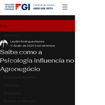
Central do Aluno
0800 006 0070
Post
All Posts
Leyder Rodrigues Nunes
All Posts
11 de abr. de 2023
2 min de leitura
Saiba como a
Agronegócio
Psicologia influencia no
Mercado de Capitais
Agronegócio
Marketing Digital
Empreendedorismo
Liderança
Graduação
Resumo do Mercado