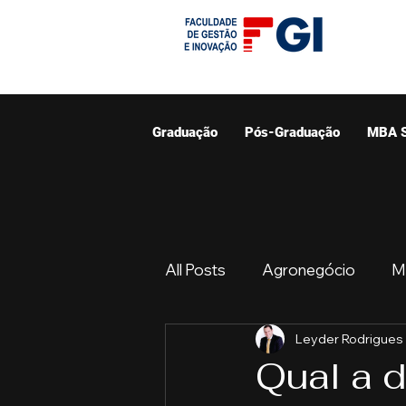
Graduação
Pós-Graduação
MBA 
All Posts
Agronegócio
M
Leyder Rodrigues
Graduação
Resumo do 
Qual a d