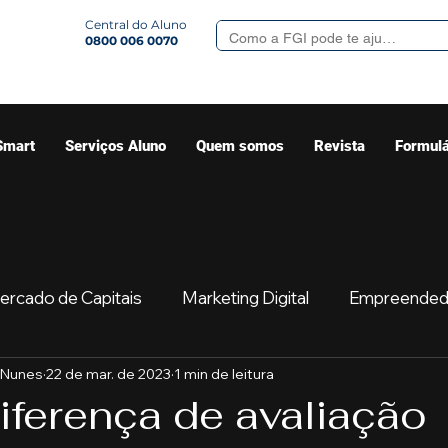
Central do Aluno
0800 006 0070
Smart
Serviços Aluno
Quem somos
Revista
Formulá
ercado de Capitais
Marketing Digital
Empreended
 Nunes
22 de mar. de 2023
1 min de leitura
Mercado
Sua comunidade
Começar
Educaç
iferença de avaliação