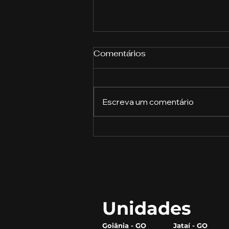
Comentários
Escreva um comentário
Avaliações psicológicas:
a chave para o
desenvolvimento pessoal
Unidades
Goiânia - GO
Jataí - GO