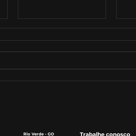
Como funciona uma
Quai
avaliação psicológica?
estu
Trabalhe conosco
Rio Verde - GO