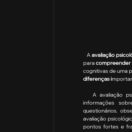
   A 
avaliação psicol
para 
compreender e
cognitivas de uma 
diferenças i
mportan
   A avaliação 
informações sobre
questionários, obs
avaliação psicológi
pontos fortes e fr