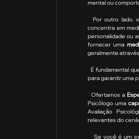
mental ou comport
  Por outro lado,
concentra em medir 
personalidade ou as
fornecer uma 
medi
geralmente através 
  É fundamental que os profissionais de psicologia utilizem as terminologias apropriadas 
para garantir uma pr
  Ofertamos a 
Espe
Psicólogo uma 
capa
Avaliação Psicol
relevantes do cená
   Se você é um profissional com formação superior em Psicologia e deseja munir-se 