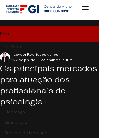
Central do Aluno
0800 006 0070
Post
All Posts
Leyder Rodrigues Nunes
All Posts
27 de jan. de 2022
2 min de leitura
Os principais mercados
Agronegócio
para atuação dos
Mercado de Capitais
profissionais de
Marketing Digital
psicologia
Empreendedorismo
Liderança
Graduação
Resumo do Mercado