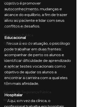
Pecuária
objetivo é promover 
autoconhecimento, mudanças e 
Turma de Graduação
alcance do equilíbrio, a fim de trazer 
Pós-Graduação
alívio ao paciente e lidar com seus 
conflitos e desafios.
Administração
Segurança Publica
Educacional
   Nessa área de atuação, o psicólogo 
Gestão Comercial
pode trabalhar em duas frentes: 
Banking e Mercado de Capitais
acompanhar de perto os alunos e 
Pecuária de Corte
identificar dificuldade de aprendizado 
e aplicar testes vocacionais com o 
Liderança
objetivo de ajudar os alunos a 
Gestão de Pessoas
encontrar a carreira com a qual eles 
têm mais afinidade. 
MBA
Gestão de Segurança Publica
Hospitalar
Metaverso
    Aqui, em vez da clínica, o 
profissional trabalha em hospitais 