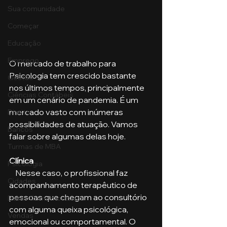
Sua comunidade
Começar
Educação
Emprego
O mercado de trabalho para 
Psicologia tem crescido bastante 
Gestão
nos últimos tempos, principalmente 
Ciências Contábeis
em um cenário de pandemia. É um 
mercado vasto com inúmeras 
Direito
possibilidades de atuação. Vamos 
Bancos
falar sobre algumas delas hoje.
Turmas de MBA
Clínica
Psicologia
    Nesse caso, o profissional faz 
Cidades
acompanhamento terapêutico de 
pessoas que chegam ao consultório 
Datas Comemorativas
com alguma queixa psicológica, 
Vendas
emocional ou comportamental. O 