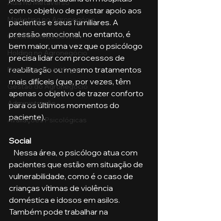
Aula no Metaverso
com o objetivo de prestar apoio aos 
Marketing no Agronegócio
pacientes e seus familiares. A 
pressão emocional, no entanto, é 
Confinamento Bovino
bem maior, uma vez que o psicólogo 
Holding no Agronegócio
precisa lidar com processos de 
reabilitação ou mesmo tratamentos 
Psicologia de tráfego
mais difíceis (que, por vezes, têm 
Gestão do Agronegócio
apenas o objetivo de trazer conforto 
Administração
para os últimos momentos do 
paciente).
Avaliações Psicológicas
Social
   Nessa área, o psicólogo atua com 
pacientes que estão em situação de 
vulnerabilidade, como é o caso de 
crianças vítimas de violência 
doméstica e idosos em asilos. 
Também pode trabalhar na 