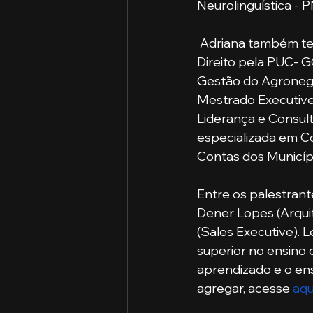
Neurolinguística - P
 Adriana também tem muita experiência em sua jornada profissional: graduada em 
Direito pela PUC- 
Gestão do Agroneg
Mestrado Executive 
Liderança e Consult
especializada em Co
Contas dos Municípi
Entre os palestrant
Dener Lopes (Arqui
(Sales Executive).
superior no ensino 
aprendizado e o ens
agregar, acesse 
aqu