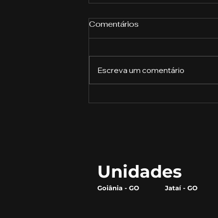
Comentários
Escreva um comentário
Faculdade com formação
em 2 anos em Jataí
Unidades
Goiânia - GO
Jataí - GO