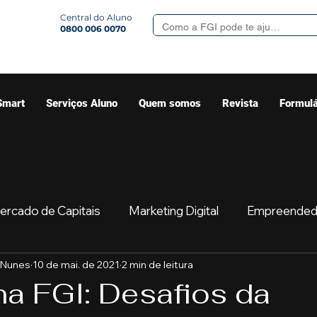
Central do Aluno
0800 006 0070
Smart
Serviços Aluno
Quem somos
Revista
Formulá
ercado de Capitais
Marketing Digital
Empreended
 Nunes
10 de mai. de 2021
2 min de leitura
Mercado
Sua comunidade
Começar
Educaç
na FGI: Desafios da