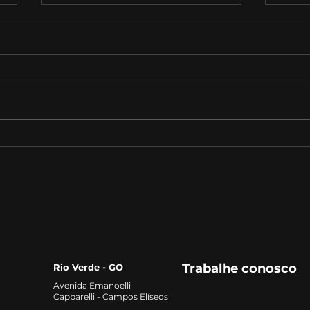
Faculdade com aulas
Facu
presenciais em Jataí
as 
para
Trabalhe conosco
Rio Verde - GO
Avenida Emanoelli
Capparelli - Campos Elíseos