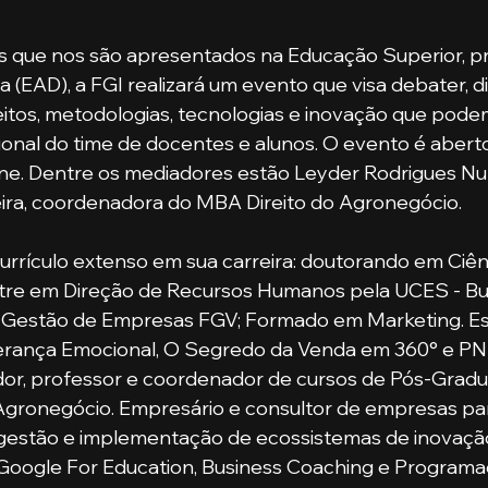
s que nos são apresentados na Educação Superior, pr
a (EAD), a FGI realizará um evento que visa debater, dis
itos, metodologias, tecnologias e inovação que pode
onal do time de docentes e alunos. O evento é aberto
ine. Dentre os mediadores estão Leyder Rodrigues Nun
eira, coordenadora do MBA Direito do Agronegócio. 
tre em Direção de Recursos Humanos pela UCES - Bu
m Gestão de Empresas FGV; Formado em Marketing. Esc
Liderança Emocional, O Segredo da Venda em 360° e PN
ador, professor e coordenador de cursos de Pós-Grad
Agronegócio. Empresário e consultor de empresas pa
estão e implementação de ecossistemas de inovaçã
oogle For Education, Business Coaching e Programa