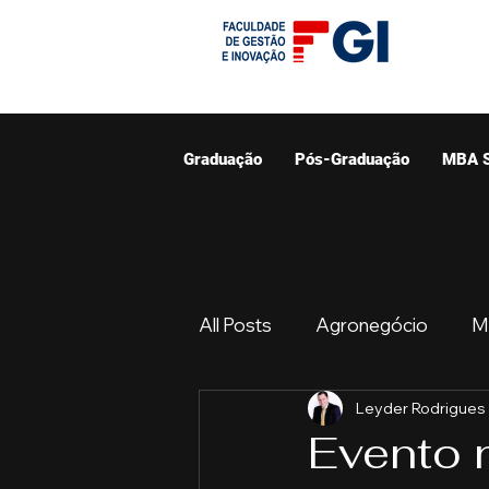
Graduação
Pós-Graduação
MBA 
All Posts
Agronegócio
M
Leyder Rodrigues
Graduação
Resumo do 
Evento 