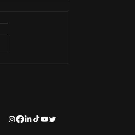
ldade FGI está entre
melhores empresas
 trabalhar no Brasil