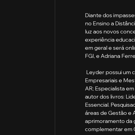
Diante dos impasse
no Ensino a Distânci
luz aos novos conce
experiência educaci
em geral e será onl
FGI, e Adriana Ferr
 Leyder possui um currículo extenso em sua carreira: doutorando em Ciências 
Empresariais e Mes
AR; Especialista e
autor dos livros: 
Essencial. Pesquis
áreas de Gestão e 
aprimoramento da g
complementar em G