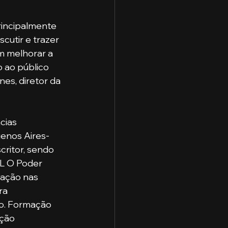
incipalmente 
cutir e trazer 
m melhorar a 
 ao público 
es, diretor da 
enos Aires-
ritor, sendo 
L O Poder 
uação nas 
ra 
o. Formação 
ção 