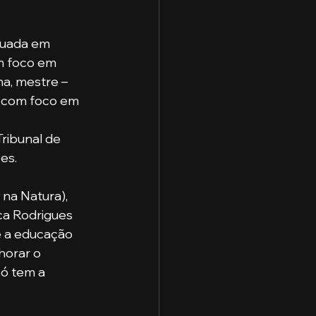
m foco em 
, mestre – 
, com foco em 
ribunal de 
es.
 na Natura), 
ca Rodrigues 
e a educação 
horar o 
só tem a 