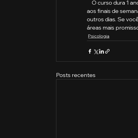
    O curso dura 1 ano e 6 meses, é 100% digital e os encontros acontecem mensalmente 
aos finais de sema
outros dias. Se voc
áreas mais promisso
Psicologia
Posts recentes