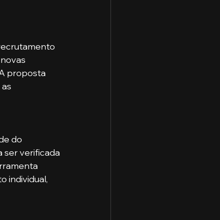
 recrutamento 
 novas 
 A proposta 
 as 
de do 
ser verificada 
erramenta 
 individual, 