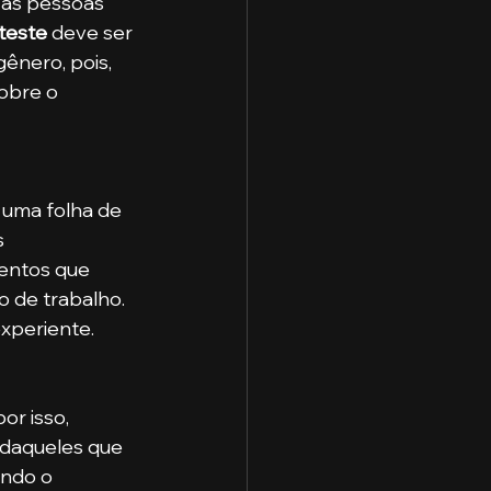
teste
 deve ser 
ênero, pois, 
obre o 
 
entos que 
o de trabalho. 
experiente.
or isso, 
 daqueles que 
ando o 