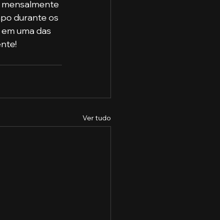
po durante os 
o em uma das 
nte!
Ver tudo