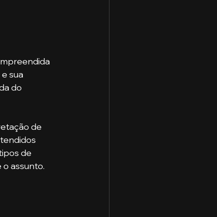
ompreendida 
e sua 
da do 
retação de 
tendidos 
ipos de 
 o assunto. 