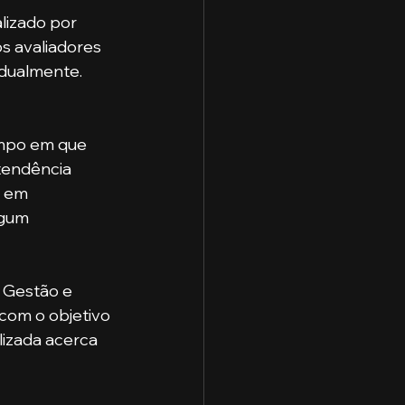
lizado por 
s avaliadores 
dualmente.
empo em que 
tendência 
s em 
gum 
 com o objetivo 
lizada acerca 