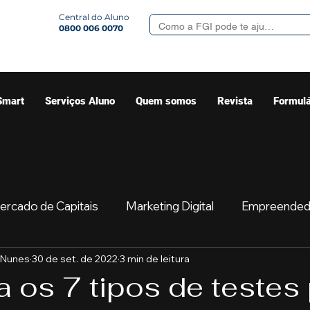
Central do Aluno
0800 006 0070
Smart
Serviços Aluno
Quem somos
Revista
Formulá
ercado de Capitais
Marketing Digital
Empreended
 Nunes
30 de set. de 2022
3 min de leitura
Mercado
Sua comunidade
Começar
Educaç
 os 7 tipos de testes