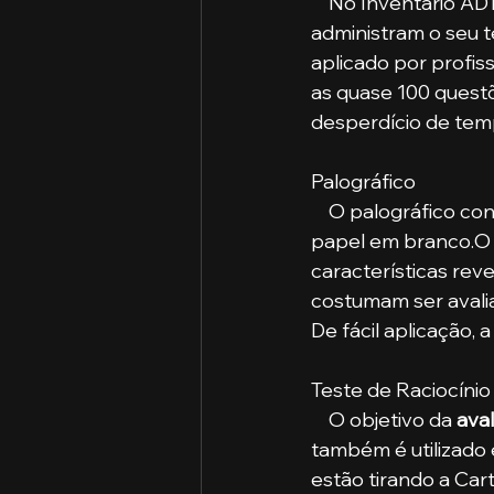
    No Inventário ADT, a finalidade é fazer uma análise sobre a forma como as pessoas 
administram o seu 
aplicado por profis
as quase 100 questõ
desperdício de tem
Palográfico
    O palográfico consiste no ato de o candidato traçar linhas paralelas em uma folha de 
papel em branco.O 
características rev
costumam ser avaliad
De fácil aplicação, a
Teste de Raciocínio
    O objetivo da 
ava
também é utilizado
estão tirando a Car