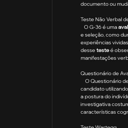
documento ou muda
Teste Não Verbal de
   O G-36 é uma 
ava
e seleção, como dur
experiências vivid
desse 
teste 
é obser
manifestações verba
Questionário de Ava
    O Questionário de
candidato utilizand
a postura do indiví
investigativa costum
características cog
Teste Wartegg