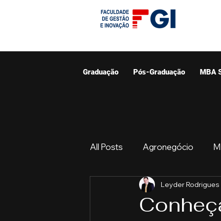
Graduação
Pós-Graduação
MBA 
All Posts
Agronegócio
M
Leyder Rodrigues
Graduação
Resumo do 
Conheça