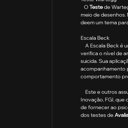
   O
 Teste
 de Warte
meio de desenhos. 
deem um tema para 
Escala Beck
    A Escala Beck é 
verifica o nível de
suicida. Sua aplica
acompanhamento pe
comportamento pre
    Este e outros assuntos são abordados em sala de aula na Faculdade de Gestão e 
Inovação, FGI, que
de fornecer ao psic
dos testes de 
Avali