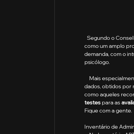
  Segundo o Conselh
como um amplo proc
demanda, com o int
psicólogo. 
    Mais especialmen
dados, obtidos por
como aqueles reconh
testes
 para as
 aval
Fique com a gente.
Inventário de Admi