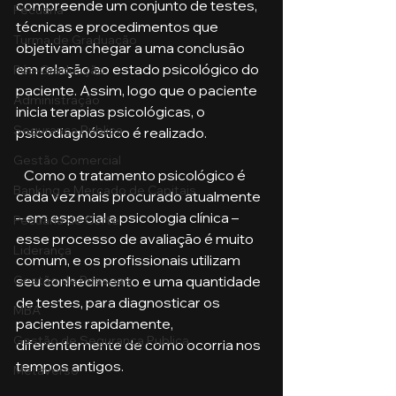
compreende um conjunto de testes, 
Pecuária
técnicas e procedimentos que 
Turma de Graduação
objetivam chegar a uma conclusão 
em relação ao estado psicológico do 
Pós-Graduação
paciente. Assim, logo que o paciente 
Administração
inicia terapias psicológicas, o 
Segurança Publica
psicodiagnóstico é realizado.
Gestão Comercial
   Como o tratamento psicológico é 
Banking e Mercado de Capitais
cada vez mais procurado atualmente 
– em especial a psicologia clínica – 
Pecuária de Corte
esse processo de avaliação é muito 
Liderança
comum, e os profissionais utilizam 
seu conhecimento e uma quantidade 
Gestão de Pessoas
de testes, para diagnosticar os 
MBA
pacientes rapidamente, 
Gestão de Segurança Publica
diferentemente de como ocorria nos 
tempos antigos.
Metaverso