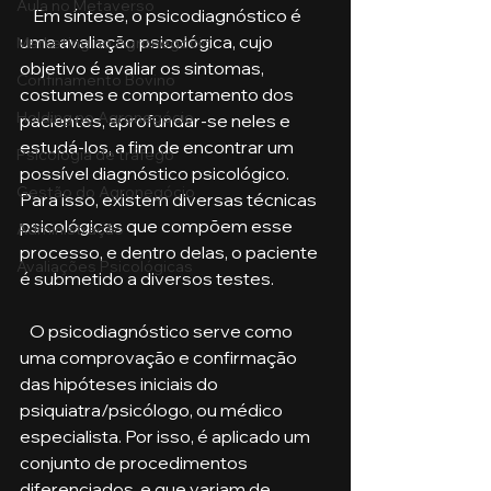
Aula no Metaverso
    Em síntese, o psicodiagnóstico é 
uma avaliação psicológica, cujo 
Marketing no Agronegócio
objetivo é avaliar os sintomas, 
Confinamento Bovino
costumes e comportamento dos 
Holding no Agronegócio
pacientes, aprofundar-se neles e 
estudá-los, a fim de encontrar um 
Psicologia de tráfego
possível diagnóstico psicológico. 
Gestão do Agronegócio
Para isso, existem diversas técnicas 
psicológicas que compõem esse 
Administração
processo, e dentro delas, o paciente 
Avaliações Psicológicas
é submetido a diversos testes.
   O psicodiagnóstico serve como 
uma comprovação e confirmação 
das hipóteses iniciais do 
psiquiatra/psicólogo, ou médico 
especialista. Por isso, é aplicado um 
conjunto de procedimentos 
diferenciados, e que variam de 