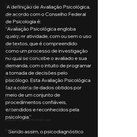
Sua comunidade
 A definição de Avaliação Psicológica, 
de acordo com o Conselho Federal 
Começar
de Psicologia é:     
Educação
“Avaliação Psicológica engloba 
qualquer atividade, com ou sem o uso 
Emprego
de textos, que é compreendido 
Gestão
como um processo de investigação 
Ciências Contábeis
no qual se concebe o avaliado e sua 
demanda, com o intuito de programar 
Direito
a tomada de decisões pelo 
Bancos
psicólogo. Esta Avaliação Psicológica 
faz a coleta de dados obtidos por 
Turmas de MBA
meio de um conjunto de 
Psicologia
procedimentos confiáveis, 
entendidos e reconhecidos pela 
Cidades
psicologia.”    
Datas Comemorativas
Vendas
   Sendo assim, o psicodiagnóstico 