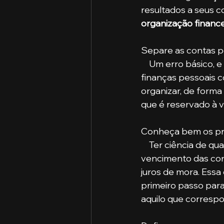
resultados a seus c
organização finance
Separe as contas p
    Um erro básico, e ainda assim muito comum nas pequenas empresas, é confundir as 
finanças pessoais 
organizar, de forma
que é reservado à v
Conheça bem os p
    Ter ciência de quais são as restrições de prazo, as datas de recebimento e 
vencimento das cont
juros de mora. Essa
primeiro passo para
aquilo que correspo