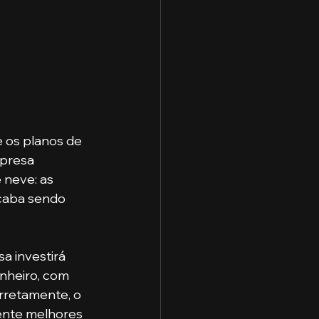
 os planos de 
presa 
 neve: as 
caba sendo 
a investirá 
nheiro, com 
orretamente, o 
ente melhores 