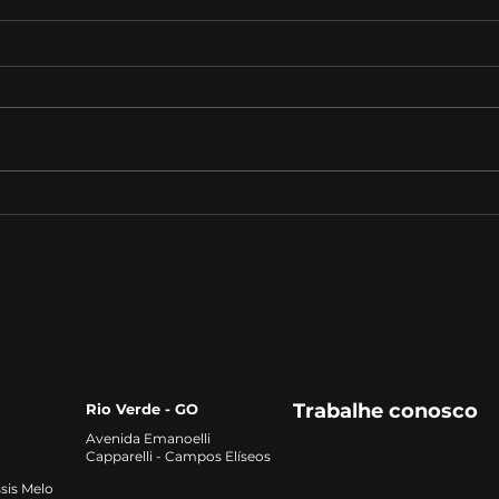
A Importância da
Audi
Educação Financeira
Estr
Iden
de 
Risc
Trabalhe conosco
Rio Verde - GO
Avenida Emanoelli
Capparelli - Campos Elíseos
sis Melo