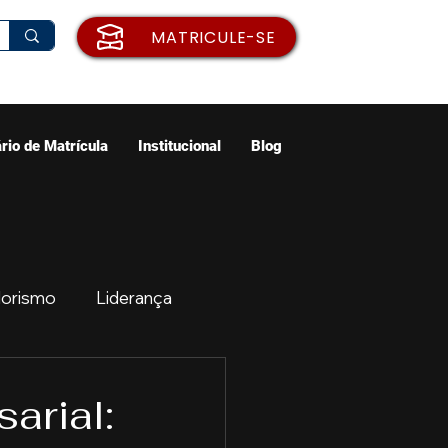
MATRICULE-SE
rio de Matrícula
Institucional
Blog
orismo
Liderança
ão
Emprego
arial: