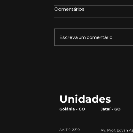
Comentários
Escreva um comentário
Estratégias de vendas:
como fechar mais
negócios e aumentar os
lucros
Unidades
Goiânia - GO
Jataí - GO
AV. T-9, 2.310
Av. Prof. Edvan As