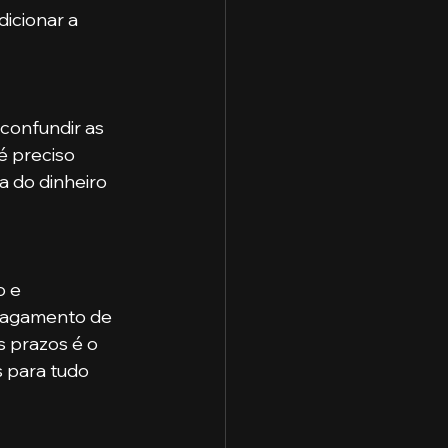
icionar a 
é preciso 
a do dinheiro 
 pagamento de 
 prazos é o 
s para tudo 