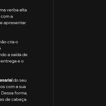
 com a 
de apresentar 
 
do a saída de 
entrega e o 
esarial
 do seu 
vos com a sua 
 Dessa forma, 
res de cabeça. 