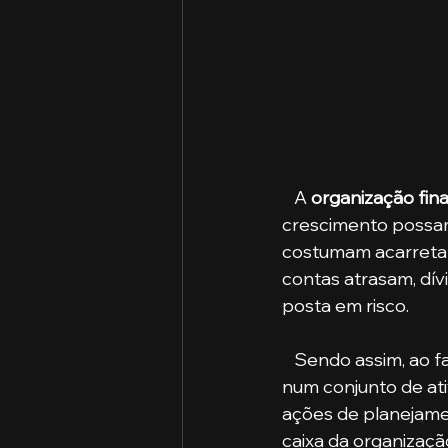
   A 
organização fina
crescimento possam
costumam acarretar
contas atrasam, dí
posta em risco.
   Sendo assim, ao 
num conjunto de ati
ações de planejamen
caixa da organizaç