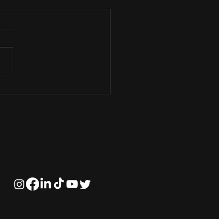
toria Tributária:
atégias para
tificar Oportunidades
Redução de Custos e
os Fiscais