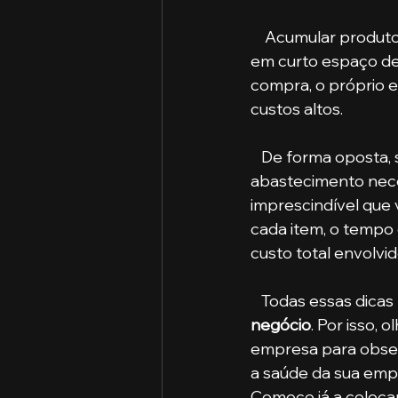
    Acumular produtos demais na sua empresa faz com que você aplique uma verba alta 
em curto espaço de 
compra, o próprio e
custos altos.
   De forma oposta, se você não calcula bem a saída dos componentes e não cria o 
abastecimento neces
imprescindível que
cada item, o tempo
custo total envolvid
   Todas essas dica
negócio
. Por isso,
empresa para observ
a saúde da sua empr
Comece já a colocar 