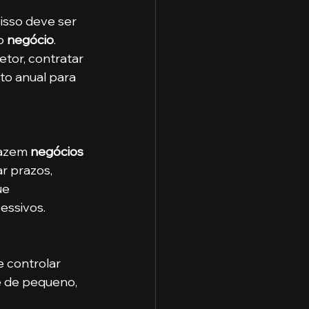
o 
negócio
. 
tor, contratar 
to anual para 
fazem 
negócios
r prazos, 
ue 
essivos.
e de pequeno, 