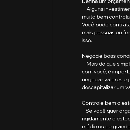
Defina um orçamen
    Alguns investimentos podem se mostrar ótimas oportunidades. Porém, isso deve ser 
muito bem controlad
Você pode contratar
mais pessoas ou fer
isso.
Negocie boas cond
    Mais do que s
com você, é import
negociar valores e
descapitalizar um va
Controle bem o est
   Se você quer organizar as finanças da empresa, precisa criar o hábito de controlar 
rigidamente o estoq
médio ou de grande 