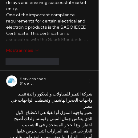
delays and ensuring successful market 
entry.
One of the important compliance 
requirements for certain electrical and 
electronic products is the SASO IECEE 
Certificate. This certification is 
associated with the Saudi Standards,…
Mostrar mais
Curtir
Responder
Services code
31 de jul.
شركة التميز للمقاولات والديكور رائدة تنفيذ 
واجهات الحجر الهاشمي وتشطيب الواجهات في 
مصر
تعتبر واجهة المنزل أو الفيلا هي الانطباع الأول 
الذي يعكس جمال المبنى وقيمته، ولذلك أصبح 
اختيار نوع الحجر المستخدم في التشطيب 
الخارجي من أهم القرارات التي يحرص عليها 
أصحاب المنازل والمهندسون والمقاولون. فالحجر 