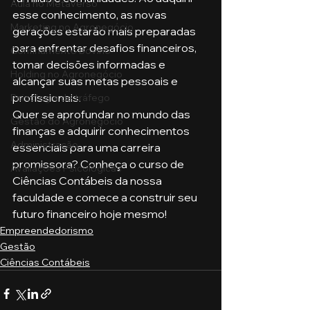
Aula no Metaverso
esse conhecimento, as novas 
Marketing no Agronegócio
gerações estarão mais preparadas 
para enfrentar desafios financeiros, 
Confinamento Bovino
tomar decisões informadas e 
Holding no Agronegócio
alcançar suas metas pessoais e 
profissionais.
Psicologia de tráfego
Quer se aprofundar no mundo das 
Gestão do Agronegócio
finanças e adquirir conhecimentos 
Administração
essenciais para uma carreira 
promissora? Conheça o curso de 
Avaliações Psicológicas
Ciências Contábeis da nossa 
faculdade e comece a construir seu 
futuro financeiro hoje mesmo!
Empreendedorismo
Gestão
Ciências Contábeis