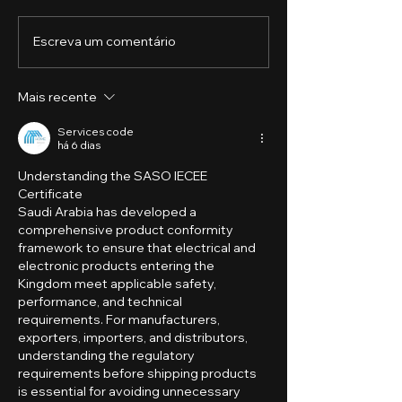
Escreva um comentário
O Papel da Tecnologia
O Futuro da
na Governança
Contabilidade
Corporativa
Mais recente
Services code
há 6 dias
Understanding the SASO IECEE 
Certificate
Saudi Arabia has developed a 
comprehensive product conformity 
framework to ensure that electrical and 
electronic products entering the 
Kingdom meet applicable safety, 
performance, and technical 
requirements. For manufacturers, 
exporters, importers, and distributors, 
understanding the regulatory 
requirements before shipping products 
is essential for avoiding unnecessary 