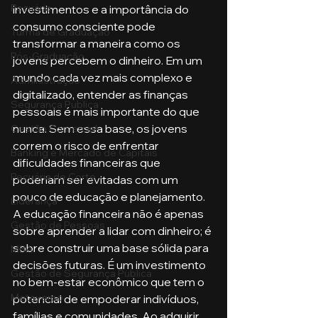
Pecuária
investimentos e a importância do 
consumo consciente pode 
Turma de Graduação
transformar a maneira como os 
Pós-Graduação
jovens percebem o dinheiro. Em um 
mundo cada vez mais complexo e 
Administração
digitalizado, entender as finanças 
Segurança Publica
pessoais é mais importante do que 
nunca. Sem essa base, os jovens 
Gestão Comercial
correm o risco de enfrentar 
Banking e Mercado de Capitais
dificuldades financeiras que 
Pecuária de Corte
poderiam ser evitadas com um 
pouco de educação e planejamento.
Liderança
A educação financeira não é apenas 
Gestão de Pessoas
sobre aprender a lidar com dinheiro; é 
sobre construir uma base sólida para 
MBA
decisões futuras. É um investimento 
Gestão de Segurança Publica
no bem-estar econômico que tem o 
Metaverso
potencial de empoderar indivíduos, 
famílias e comunidades. Ao adquirir 