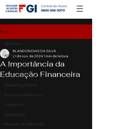
Central do Aluno
0800 006 0070
Post
All Posts
BLANDON DIAS DA SILVA
All Posts
21 de nov. de 2024
1 min de leitura
A Importância da
Agronegócio
Educação Financeira
Mercado de Capitais
Marketing Digital
Empreendedorismo
Liderança
Graduação
Resumo do Mercado