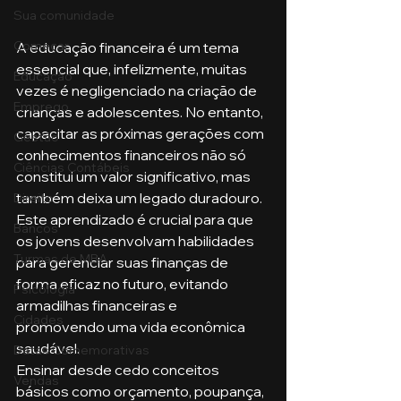
Sua comunidade
Começar
A educação financeira é um tema 
essencial que, infelizmente, muitas 
Educação
vezes é negligenciado na criação de 
Emprego
crianças e adolescentes. No entanto, 
capacitar as próximas gerações com 
Gestão
conhecimentos financeiros não só 
Ciências Contábeis
constitui um valor significativo, mas 
também deixa um legado duradouro. 
Direito
Este aprendizado é crucial para que 
Bancos
os jovens desenvolvam habilidades 
Turmas de MBA
para gerenciar suas finanças de 
forma eficaz no futuro, evitando 
Psicologia
armadilhas financeiras e 
Cidades
promovendo uma vida econômica 
saudável.
Datas Comemorativas
Ensinar desde cedo conceitos 
Vendas
básicos como orçamento, poupança, 