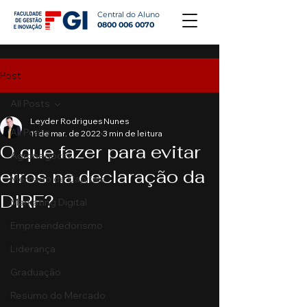
Central do Aluno
0800 006 0070
Post
All Posts
Leyder Rodrigues Nunes
All Posts
11 de mar. de 2022
3 min de leitura
O que fazer para evitar
Agronegócio
erros na declaração da
Mercado de Capitais
DIRF?
Marketing Digital
Empreendedorismo
Liderança
Graduação
Resumo do Mercado