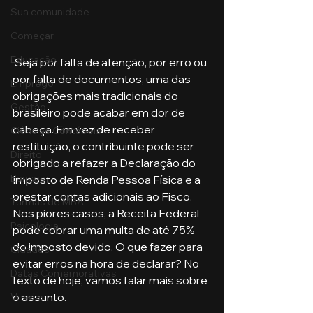
Sua comunidade
Começar
Educação
 Seja por falta de atenção, por erro ou 
por falta de documentos, uma das 
Emprego
obrigações mais tradicionais do 
Gestão
brasileiro pode acabar em dor de 
cabeça. Em vez de receber 
Ciências Contábeis
restituição, o contribuinte pode ser 
Direito
obrigado a refazer a Declaração do 
Bancos
Imposto de Renda Pessoa Física e a 
prestar contas adicionais ao Fisco. 
Turmas de MBA
Nos piores casos, a Receita Federal 
Psicologia
pode cobrar uma multa de até 75% 
do imposto devido. O que fazer para 
Cidades
evitar erros na hora de declarar? No 
Datas Comemorativas
texto de hoje, vamos falar mais sobre 
o assunto.
Vendas