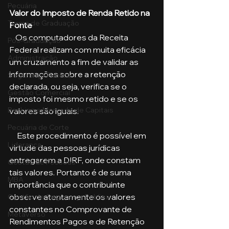
Pecuária
Valor do Imposto de Renda Retido na 
Turma de Graduação
Fonte
    Os computadores da Receita 
Pós-Graduação
Federal realizam com muita eficácia 
Administração
um cruzamento a fim de validar as 
informações sobre a retenção 
Segurança Publica
declarada, ou seja, verifica se o 
Gestão Comercial
imposto foi mesmo retido e se os 
Banking e Mercado de Capitais
valores são iguais. 
Pecuária de Corte
     Este procedimento é possível em 
Liderança
virtude das pessoas jurídicas 
entregarem a DIRF, onde constam 
Gestão de Pessoas
tais valores. Portanto é de suma 
MBA
importância que o contribuinte 
observe atentamente os valores 
Gestão de Segurança Publica
constantes no Comprovante de 
Metaverso
Rendimentos Pagos e de Retenção 