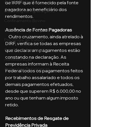
Aula no Metaverso
de IRRF que é fornecido pela fonte 
pagadora ao beneficiário dos 
Marketing no Agronegócio
rendimentos.
Confinamento Bovino
Ausência de Fontes Pagadoras
Holding no Agronegócio
    Outro cruzamento, ainda atrelado à 
Psicologia de tráfego
DIRF, verifica se todas as empresas 
Gestão do Agronegócio
que declararam pagamentos estão 
constando na declaração. As 
Administração
empresas informam à Receita 
Avaliações Psicológicas
Federal todos os pagamentos feitos 
por trabalho assalariado e todos os 
demais pagamentos efetuados, 
desde que superem R$ 6.000,00 no 
ano ou que tenham algum imposto 
retido.
Recebimentos de Resgate de 
Previdência Privada