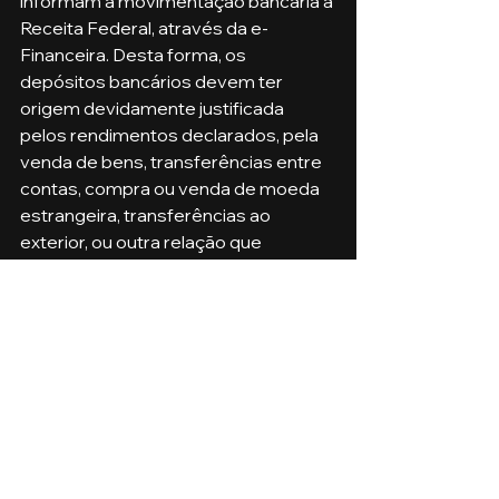
informam a movimentação bancária à 
Receita Federal, através da e-
Financeira. Desta forma, os 
depósitos bancários devem ter 
origem devidamente justificada 
pelos rendimentos declarados, pela 
venda de bens, transferências entre 
contas, compra ou venda de moeda 
estrangeira, transferências ao 
exterior, ou outra relação que 
caracterize o lastro do dinheiro.
Ciências Contábeis
Ver tudo
Posts recentes