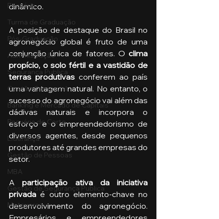
Pecuária
dinâmico.
Turma de Graduação
A posição de destaque do Brasil no 
Pós-Graduação
agronegócio global é fruto de uma 
conjunção única de fatores. O 
clima 
Administração
propício, o solo fértil e a vastidão de 
Segurança Publica
terras produtivas
 conferem ao país 
uma vantagem natural. No entanto, o 
Gestão Comercial
sucesso do agronegócio vai além das 
Banking e Mercado de Capitais
dádivas naturais e incorpora o 
Pecuária de Corte
esforço e o empreendedorismo de 
diversos agentes, desde pequenos 
Liderança
produtores até grandes empresas do 
Gestão de Pessoas
setor.
MBA
A
 participação ativa da iniciativa 
Gestão de Segurança Publica
privada 
é outro elemento-chave no 
Metaverso
desenvolvimento do agronegócio. 
Empresários e empreendedores 