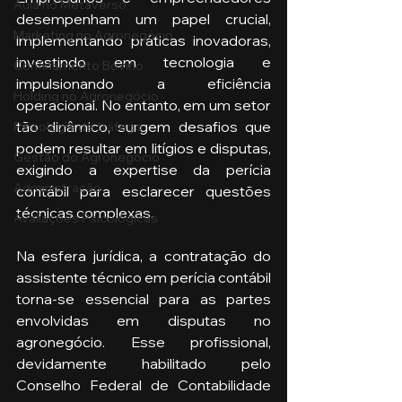
Aula no Metaverso
desempenham um papel crucial, 
Marketing no Agronegócio
implementando práticas inovadoras, 
investindo em tecnologia e 
Confinamento Bovino
impulsionando a eficiência 
Holding no Agronegócio
operacional. No entanto, em um setor 
tão dinâmico, surgem desafios que 
Psicologia de tráfego
podem resultar em litígios e disputas, 
Gestão do Agronegócio
exigindo a expertise da perícia 
Administração
contábil para esclarecer questões 
técnicas complexas.
Avaliações Psicológicas
Na esfera jurídica, a contratação do 
assistente técnico em perícia contábil 
torna-se essencial para as partes 
envolvidas em disputas no 
agronegócio. Esse profissional, 
devidamente habilitado pelo 
Conselho Federal de Contabilidade 