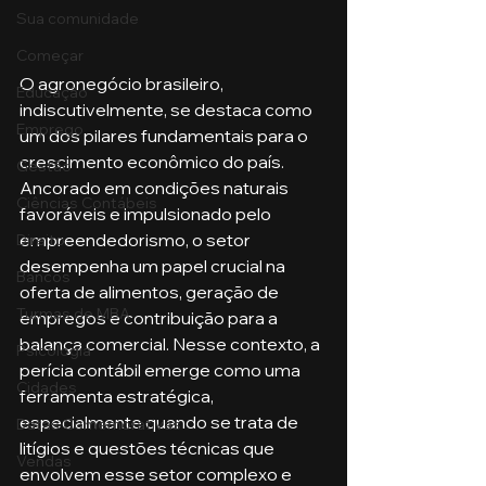
Sua comunidade
Começar
O agronegócio brasileiro, 
Educação
indiscutivelmente, se destaca como 
Emprego
um dos pilares fundamentais para o 
crescimento econômico do país. 
Gestão
Ancorado em condições naturais 
Ciências Contábeis
favoráveis e impulsionado pelo 
empreendedorismo, o setor 
Direito
desempenha um papel crucial na 
Bancos
oferta de alimentos, geração de 
Turmas de MBA
empregos e contribuição para a 
balança comercial. Nesse contexto, a 
Psicologia
perícia contábil emerge como uma 
Cidades
ferramenta estratégica, 
especialmente quando se trata de 
Datas Comemorativas
litígios e questões técnicas que 
Vendas
envolvem esse setor complexo e 