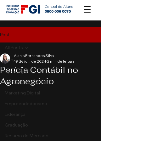
Central do Aluno
0800 006 0070
Post
All Posts
Alanis Fernandes Silva
All Posts
19 de jun. de 2024
2 min de leitura
Perícia Contábil no
Agronegócio
Agronegócio
Mercado de Capitais
Marketing Digital
Empreendedorismo
Liderança
Graduação
Resumo do Mercado