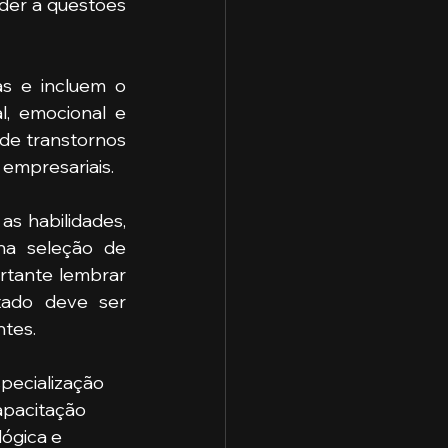
er a questões 
as e incluem o 
, emocional e 
de transtornos 
empresariais. 
as habilidades, 
na seleção de 
rtante lembrar 
, e que o resultado deve ser 
ntes.
apacitação 
lógica e 