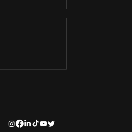
s são as linhas de
do da Psicologia?