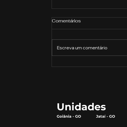
Comentários
Escreva um comentário
Avaliações psicológicas:
a chave para o
desenvolvimento pessoal
Unidades
Goiânia - GO
Jataí - GO