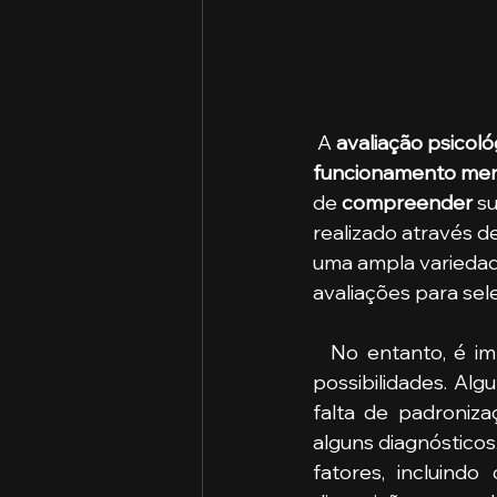
 A 
avaliação psicoló
funcionamento men
de 
compreender
 s
realizado através de
uma ampla variedade
avaliações para sel
  No entanto, é importante lembrar que uma avaliação psicológica tem limitações e 
possibilidades. Alg
falta de padroniza
alguns diagnósticos.
fatores, incluind