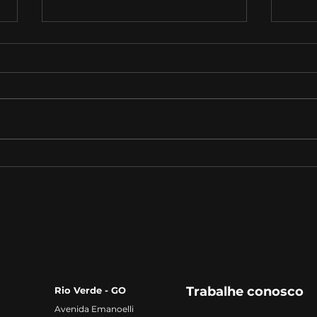
Como funciona uma
Quai
avaliação psicológica?
estu
Trabalhe conosco
Rio Verde - GO
Avenida Emanoelli