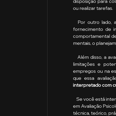
disposição para co
ou realizar tarefas.
  Por outro lado, 
fornecimento de i
comportamental de 
mentais, o planejam
   Além disso, a a
limitações e pote
empregos ou na esc
que essa avaliaç
interpretado com c
   Se você está interessado em se especializar nessa área, ofertamos a Especialização 
em Avaliação Psicol
técnica, teórico, pr