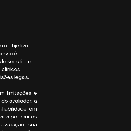
 
 o objetivo 
cesso é 
e ser útil em 
clínicos, 
sões legais.
do avaliador, a 
fiabilidade em 
iada 
por muitos 
valiação, sua 