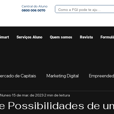
Central do Aluno
0800 006 0070
Smart
Serviços Aluno
Quem somos
Revista
Formulá
ercado de Capitais
Marketing Digital
Empreended
 Nunes
15 de mar. de 2023
2 min de leitura
Mercado
Sua comunidade
Começar
Educaç
 e Possibilidades de u