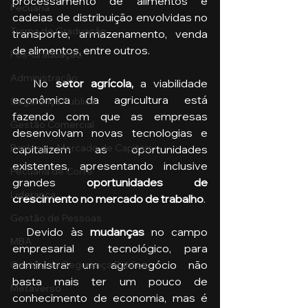
processamento de alimentos e 
Pecuária
cadeias de distribuição envolvidas no 
Turma de Graduação
transporte, armazenamento, venda 
de alimentos, entre outros.
Pós-Graduação
Administração
   No 
setor agrícola, 
a
viabilidade 
econômica da agricultura está 
Segurança Publica
fazendo com que as empresas 
Gestão Comercial
desenvolvam novas tecnologias e 
Banking e Mercado de Capitais
capitalizem as oportunidades 
existentes, apresentando inclusive 
Pecuária de Corte
grandes
 oportunidades de 
Liderança
crescimento no mercado de trabalho
.
Gestão de Pessoas
  Devido às 
mudanças
 no campo 
MBA
empresarial e tecnológico, para 
administrar um agronegócio não 
Gestão de Segurança Publica
basta mais ter um pouco de 
Metaverso
conhecimento de economia, mas é 