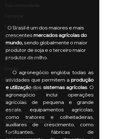
Sua comunidade
Começar
Educação
  O Brasil é um dos maiores e mais 
crescentes 
mercados agrícolas do 
Emprego
mundo, 
sendo globalmente o maior 
Gestão
produtor de soja e o terceiro maior 
produtor de milho.
Ciências Contábeis
Direito
   O agronegócio engloba todas as 
Bancos
atividades que permitem a 
produção 
e utilização
 dos 
sistemas agrícolas
. O 
Turmas de MBA
agronegócio inclui operações 
Psicologia
agrícolas de pequena e grande 
escala, equipamentos agrícolas, 
Cidades
como tratores e colheitadeiras, 
Datas Comemorativas
auxiliares de crescimento, como 
fertilizantes, fábricas de 
Vendas