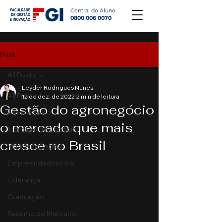
Central do Aluno
0800 006 0070
Post
All Posts
Leyder Rodrigues Nunes
All Posts
12 de dez. de 2022
2 min de leitura
Gestão do agronegócio
Agronegócio
o mercado que mais
Mercado de Capitais
cresce no Brasil
Marketing Digital
Empreendedorismo
Liderança
Graduação
Resumo do Mercado