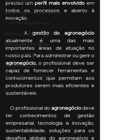
Aula no Metaverso
preciso um 
perfil mais envolvido 
em 
todos os processos e aberto à 
Marketing no Agronegócio
inovação. 
Confinamento Bovino
    A 
gestão do agronegócio 
Holding no Agronegócio
atualmente é uma das mais 
Psicologia de tráfego
importantes áreas de atuação no 
Gestão do Agronegócio
nosso país. Para administrar ou gerir o 
agronegócio, 
o profissional deve ser 
Administração
capaz de fornecer ferramentas e 
Avaliações Psicológicas
conhecimentos que permitam aos 
produtores serem mais eficientes e 
sustentáveis.
    O profissional do 
agronegócio
 deve 
ter conhecimentos de gestão 
empresarial, tecnologia e inovação, 
sustentabilidade, soluções para os 
desafios globais do agronegócio e 