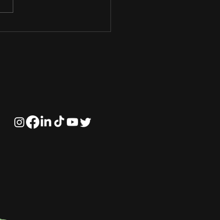
portância da
cação Financeira