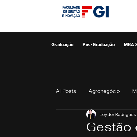
Graduação
Pós-Graduação
MBA 
All Posts
Agronegócio
M
Leyder Rodrigues
Graduação
Resumo do 
Gestão 