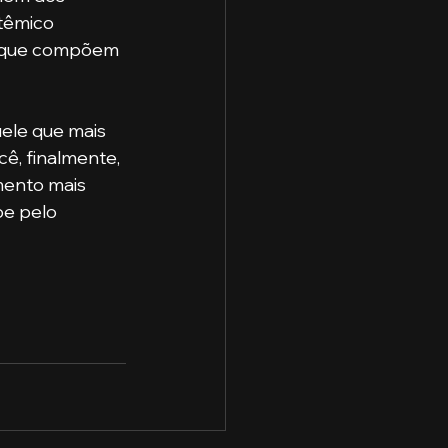
têmico 
s que compõem 
ê, finalmente, 
mento mais 
pe pelo 