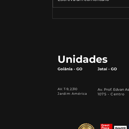
Como construir uma
marca forte e se destacar
da concorrência
Unidades
Goiânia - GO
Jataí - GO
AV. T-9, 2.310
Av. Prof. Edvan As
Jardim América
1075 - Centro