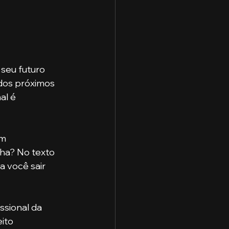
 seu futuro 
dos próximos 
l é 
lha? No texto 
 você sair 
ito 