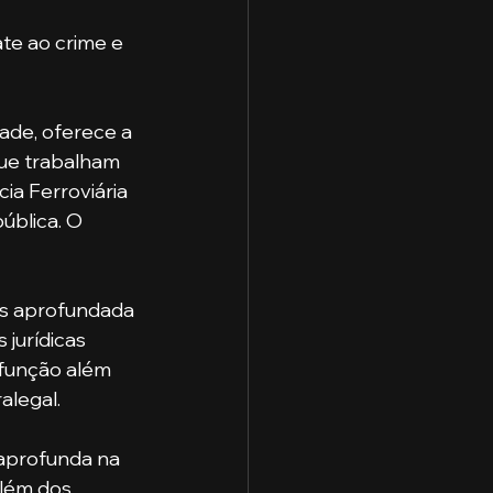
te ao crime e 
que trabalham 
ia Ferroviária 
ública. O 
 jurídicas 
 função além 
alegal.
 aprofunda na 
além dos 