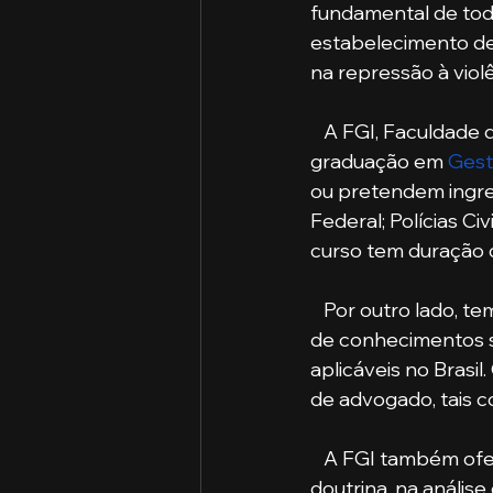
fundamental de todo
estabelecimento de
na repressão à violê
   A FGI, Faculdade de Gestão e Inovação, dentre tantos cursos em sua grade, oferece a 
graduação em 
Gest
ou pretendem ingress
Federal; Polícias Ci
curso tem duração 
   Por outro lado, temos o profissional de direito, que possui uma carga mais aprofundada 
de conhecimentos sob
aplicáveis no Brasi
de advogado, tais com
   A FGI também o
doutrina, na análise