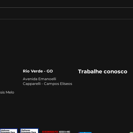
Estratégias de vendas:
A Im
como fechar mais
Edu
negócios e aumentar os
lucros
Trabalhe conosco
Rio Verde - GO
Avenida Emanoelli
Capparelli - Campos Elíseos
sis Melo