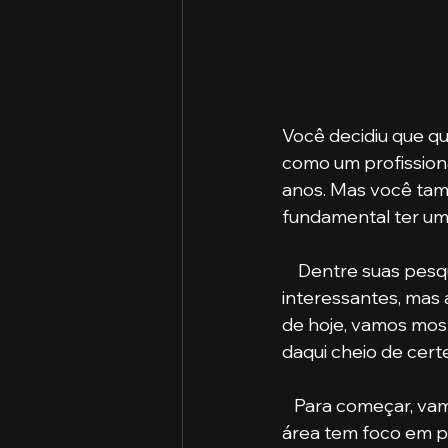
Você decidiu que que
como um profission
anos. Mas você tam
fundamental ter uma
    Dentre suas pesquisas, gestão de segurança pública e direito pareceram 
interessantes, mas 
de hoje, vamos most
daqui cheio de cert
   Para começar, vamos falar sobre a gestão de segurança pública. O profissional da 
área tem foco em p