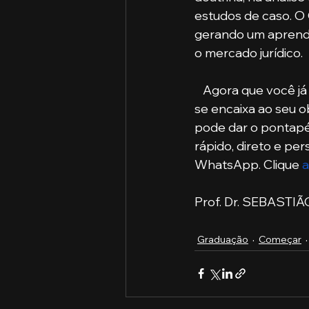
estudos de caso. O
gerando um aprendi
o mercado jurídico. 
   Agora que você já sabe mais sobre ambos os cursos, pode escolher aquele que mais 
se encaixa ao seu ob
pode dar o pontapé 
rápido, direto e pe
WhatsApp. Clique 
a
Prof. Dr. SEBASTI
Graduação
Começar