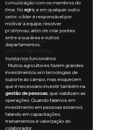
Aula no Metaverso
comunicação com os membros do 
time. No 
agro
, e em qualquer outro 
Marketing no Agronegócio
setor, o líder é responsável por 
Confinamento Bovino
motivar a equipe, resolver 
problemas, além de criar pontes 
Holding no Agronegócio
entre a sua área e outros 
Psicologia de tráfego
departamentos.
Gestão do Agronegócio
Invista nos funcionários
Administração
   Muitos agricultores fazem grandes 
Avaliações Psicológicas
investimentos em tecnologias de 
suporte ao campo, mas esquecem 
que é necessário investir também na 
gestão de pessoas
, que viabilizam as 
operações. Quando falamos em 
investimento em pessoas estamos 
falando em capacitações, 
treinamentos e valorização do 
colaborador. 