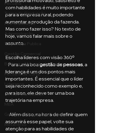
profissional motivado, satisfeito e 
Pecuária
com habilidades é muito importante 
Turma de Graduação
para a empresa rural, podendo 
aumentar a produção da fazenda. 
Pós-Graduação
Mas como fazer isso? No texto de 
Administração
hoje, vamos falar mais sobre o 
assunto.
Segurança Publica
Gestão Comercial
Escolha líderes com visão 360º
Banking e Mercado de Capitais
   Para uma boa 
gestão de pessoas
, a 
liderança é um dos pontos mais 
Pecuária de Corte
importantes. É essencial que o líder 
Liderança
seja reconhecido como exemplo e, 
para isso, ele deve ter uma boa 
Gestão de Pessoas
trajetória na empresa. 
MBA
    Além disso, na hora de definir quem 
Gestão de Segurança Publica
assumirá esse papel, volte sua 
Metaverso
atenção para as habilidades de 