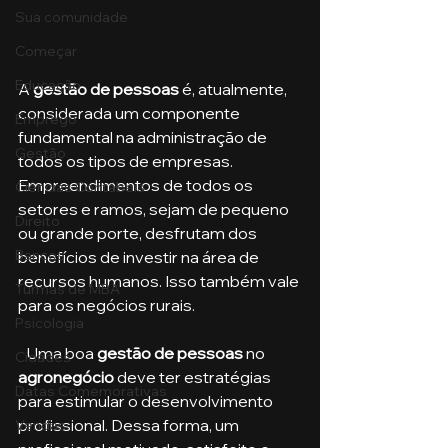
Sua comunidade
Começar
Educação
A 
gestão de pessoas
 é, atualmente, 
considerada um componente 
Emprego
fundamental na administração de 
Gestão
todos os tipos de empresas. 
Empreendimentos de todos os 
Ciências Contábeis
setores e ramos, sejam de pequeno 
Direito
ou grande porte, desfrutam dos 
Bancos
benefícios de investir na área de 
recursos humanos. Isso também vale 
Turmas de MBA
para os negócios rurais.
Psicologia
   Uma boa 
gestão de pessoas
 no 
Cidades
agronegócio
 deve ter estratégias 
Datas Comemorativas
para estimular o desenvolvimento 
profissional. Dessa forma, um 
Vendas