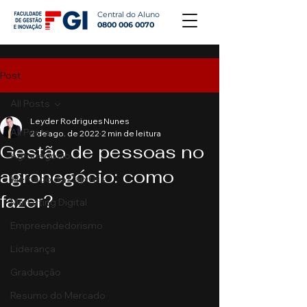
Central do Aluno
0800 006 0070
Post
All Posts
Leyder Rodrigues Nunes
All Posts
2 de ago. de 2022
2 min de leitura
Gestão de pessoas no
Agronegócio
agronegócio: como
Mercado de Capitais
fazer?
Marketing Digital
Empreendedorismo
Liderança
Graduação
Resumo do Mercado