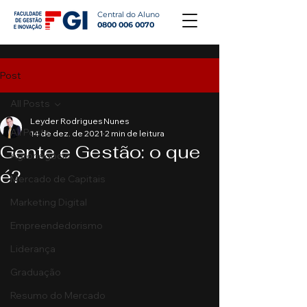
Central do Aluno
0800 006 0070
Post
All Posts
Leyder Rodrigues Nunes
All Posts
14 de dez. de 2021
2 min de leitura
Gente e Gestão: o que
Agronegócio
é?
Mercado de Capitais
Marketing Digital
Empreendedorismo
Liderança
Graduação
Resumo do Mercado