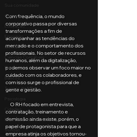
Sua comunidade
Começar
Com frequência, o mundo 
corporativo passa por diversas 
Educação
transformações a fim de 
Emprego
acompanhar as tendências do 
mercado e o comportamento dos 
Gestão
profissionais. No setor de recursos 
Ciências Contábeis
humanos, além da digitalização, 
podemos observar um foco maior no 
Direito
cuidado com os colaboradores, e 
Bancos
com isso surge o profissional de 
Turmas de MBA
gente e gestão.
Psicologia
     O RH focado em entrevista, 
Cidades
contratação, treinamento e 
demissão ainda existe, porém, o 
Datas Comemorativas
papel de protagonista para que a 
Vendas
empresa atinja os objetivos tornou-