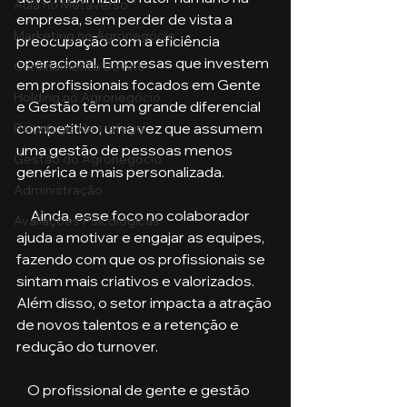
Aula no Metaverso
empresa, sem perder de vista a 
Marketing no Agronegócio
preocupação com a eficiência 
operacional. Empresas que investem 
Confinamento Bovino
em profissionais focados em Gente 
Holding no Agronegócio
e Gestão têm um grande diferencial 
competitivo, uma vez que assumem 
Psicologia de tráfego
uma gestão de pessoas menos 
Gestão do Agronegócio
genérica e mais personalizada.
Administração
     Ainda, esse foco no colaborador 
Avaliações Psicológicas
ajuda a motivar e engajar as equipes, 
fazendo com que os profissionais se 
sintam mais criativos e valorizados. 
Além disso, o setor impacta a atração 
de novos talentos e a retenção e 
redução do turnover.
    O profissional de gente e gestão 