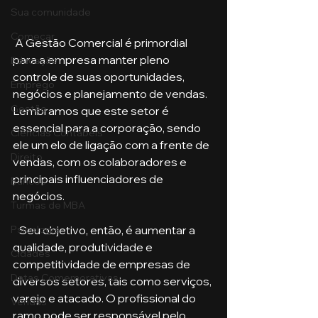
Sua comunidade
Começar
 A Gestão Comercial é primordial 
para a empresa manter pleno 
Educação
controle de suas oportunidades, 
Emprego
negócios e planejamento de vendas. 
Gestão
Lembramos que este setor é 
essencial para a corporação, sendo 
Ciências Contábeis
ele um elo de ligação com a frente de 
Direito
vendas, com os colaboradores e 
principais influenciadores de 
Bancos
negócios.
Turmas de MBA
   Seu objetivo, então, é aumentar a 
Psicologia
qualidade, produtividade e 
Cidades
competitividade de empresas de 
Datas Comemorativas
diversos setores, tais como serviços, 
varejo e atacado. O profissional do 
Vendas
ramo pode ser responsável pelo 