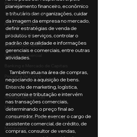
Pecuária
planejamento financeiro, econômico 
e tributário das organizações, cuidar 
Turma de Graduação
da imagem da empresa no mercado, 
Pós-Graduação
definir estratégias de venda de 
Administração
produtos e serviços, controlar o 
padrão de qualidade e informações 
Segurança Publica
gerenciais e comerciais, entre outras 
Gestão Comercial
atividades.
Banking e Mercado de Capitais
    Também atua na área de compras, 
Pecuária de Corte
negociando a aquisição de bens. 
Entende de marketing, logística, 
Liderança
economia e tributação e intervém 
Gestão de Pessoas
nas transações comerciais, 
MBA
determinando o preço final ao 
consumidor. Pode exercer o cargo de 
Gestão de Segurança Publica
assistente comercial, de crédito, de 
Metaverso
compras, consultor de vendas, 