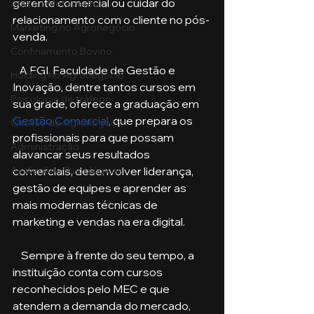
gerente comercial ou cuidar do 
Aula no Metaverso
relacionamento com o cliente no pós-
Marketing no Agronegócio
venda.
Confinamento Bovino
   A FGI, Faculdade de Gestão e 
Holding no Agronegócio
Inovação, dentre tantos cursos em 
Psicologia de tráfego
sua grade, oferece a graduação em 
Gestão Comercial
, que prepara os 
Gestão do Agronegócio
profissionais para que possam 
Administração
alavancar seus resultados 
comerciais, desenvolver liderança, 
Avaliações Psicológicas
gestão de equipes e aprender as 
mais modernas técnicas de 
marketing e vendas na era digital.
    Sempre à frente do seu tempo, a 
instituição conta com cursos 
reconhecidos pelo MEC e que 
atendem a demanda do mercado, 