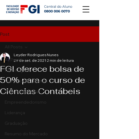
Central do Aluno
0800 006 0070
Post
All Posts
Leyder Rodrigues Nunes
All Posts
29 de set. de 2021
2 min de leitura
FGI oferece bolsa de
Agronegócio
50% para o curso de
Mercado de Capitais
Ciências Contábeis
Marketing Digital
Empreendedorismo
Liderança
Graduação
Resumo do Mercado