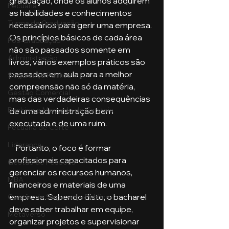
graduação, onde os alunos adquirem 
Pecuária
as habilidades e conhecimentos 
Turma de Graduação
necessários para gerir uma empresa. 
Os princípios básicos de cada área 
Pós-Graduação
não são passados somente em 
Administração
livros, vários exemplos práticos são 
passados em aula para a melhor 
Segurança Publica
compreensão não só da matéria, 
Gestão Comercial
mas das verdadeiras consequências 
Banking e Mercado de Capitais
de uma administração bem 
executada e de uma ruim.
Pecuária de Corte
Liderança
    Portanto, o foco é formar 
profissionais capacitados para 
Gestão de Pessoas
gerenciar os recursos humanos, 
MBA
financeiros e materiais de uma 
empresa. Sabendo disto, o bacharel 
Gestão de Segurança Publica
deve saber trabalhar em equipe, 
Metaverso
organizar projetos e supervisionar 