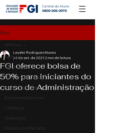
Central do Aluno
0800 006 0070
Post
All Posts
Leyder Rodrigues Nunes
All Posts
24 de set. de 2021
2 min de leitura
FGI oferece bolsa de
Agronegócio
50% para iniciantes do
Mercado de Capitais
curso de Administração
Marketing Digital
Empreendedorismo
Liderança
Graduação
Resumo do Mercado