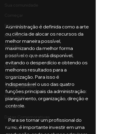
Sua comunidade
Começar
Educação
Administração é definida como a arte 
ou ciência de alocar os recursos da 
Emprego
melhor maneira possível, 
Gestão
maximizando da melhor forma 
possível o que está disponível, 
Ciências Contábeis
evitando o desperdício e obtendo os 
Direito
melhores resultados para a 
Bancos
organização. Para isso é 
indispensável o uso das quatro 
Turmas de MBA
funções principais da administração: 
Psicologia
planejamento, organização, direção e 
controle.
Cidades
Datas Comemorativas
   Para se tornar um profissional do 
ramo, é importante investir em uma 
Vendas