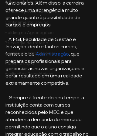
Aula no Metaverso
funcionários. Além disso, a carreira 
oferece uma abrangência muito 
Marketing no Agronegócio
grande quanto à possibilidade de 
Confinamento Bovino
cargos e empregos.
Holding no Agronegócio
   A FGI, Faculdade de Gestão e 
Psicologia de tráfego
Inovação, dentre tantos cursos, 
Gestão do Agronegócio
fornece o de 
Administração
, que 
prepara os profissionais para 
Administração
gerenciar as novas organizações e 
Avaliações Psicológicas
gerar resultado em uma realidade 
extremamente competitiva. 
    Sempre à frente do seu tempo, a 
instituição conta com cursos 
reconhecidos pelo MEC e que 
atendem a demanda do mercado, 
permitindo que o aluno consiga 
integrar educação com o trabalho no 