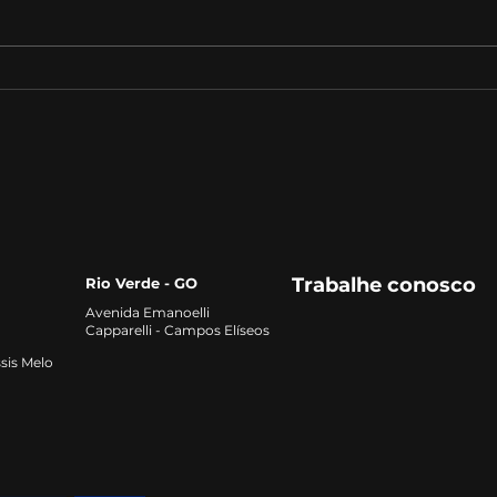
Estratégias de vendas:
A Im
como fechar mais
Edu
negócios e aumentar os
lucros
Trabalhe conosco
Rio Verde - GO
Avenida Emanoelli
Capparelli - Campos Elíseos
sis Melo