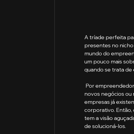
A tríade perfeita p
presentes no nicho
mundo do empreende
um pouco mais sobr
quando se trata de
 Por empreendedorismo, entende-se que é o processo de iniciativa de implementar 
novos negócios ou 
empresas já existe
corporativo. Então,
tem a visão aguçad
de solucioná-los.