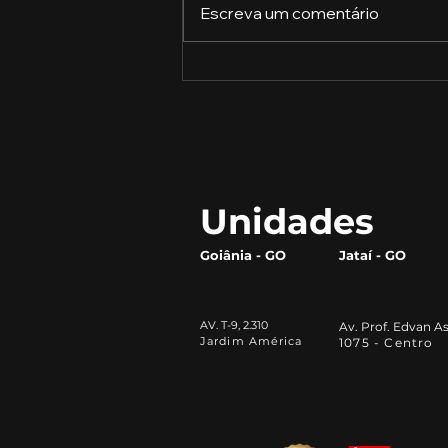
Escreva um comentário
Como construir uma
marca forte e se destacar
da concorrência
Unidades
Goiânia - GO
Jataí - GO
AV. T-9, 2.310
Av. Prof. Edvan As
Jardim América
1075 - Centro