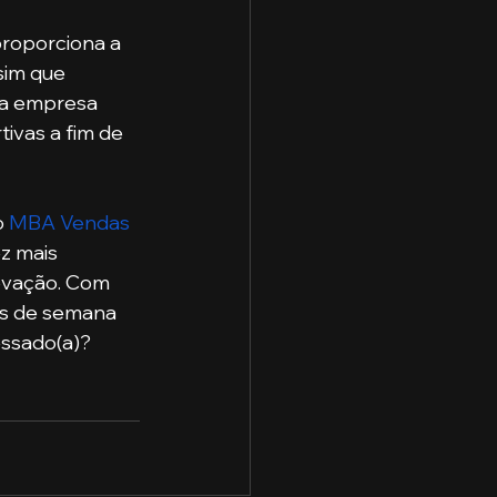
sim que 
da empresa 
tivas a fim de 
 
MBA Vendas 
z mais 
ovação. Com 
is de semana 
essado(a)? 