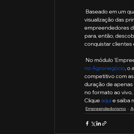
 Baseado em um quadro com blocos organizados, o Modelo de Negócio proporciona a 
visualização das pr
empreendedores do 
para, então, descobr
conquistar clientes
 No módulo ‘Empre
no Agronegócio
, o
competitivo com as
duração de apenas 
no formato ao vivo,
Clique 
aqui
 e saiba 
Empreendedorismo
A