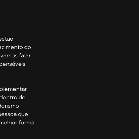
estão 
ecimento do 
vamos falar 
pensáveis 
dentro de 
dorismo 
 pessoa que 
melhor forma 