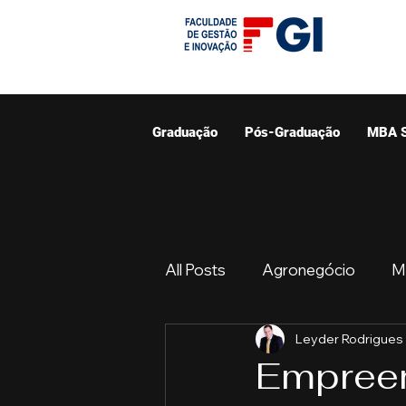
Graduação
Pós-Graduação
MBA 
All Posts
Agronegócio
M
Leyder Rodrigues
Graduação
Resumo do 
Empreen