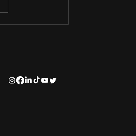
portância da
cação Financeira