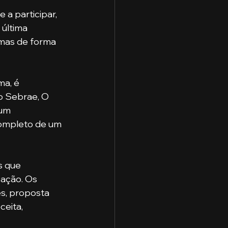
última 
emas de forma 
 Sebrae, O 
um 
completo de um 
ação. Os 
s, proposta 
ceita, 