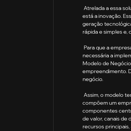
 Atrelada a essa solução de problemas em que o empreendedor se dispõe a participar, 
está a inovação. Es
geração tecnológica
rápida e simples e,
 Para que a empresa siga o caminho correto, que é particular para cada uma, é 
necessária a imple
Modelo de Negócio 
empreendimento. De 
negócio. 
 Assim, o modelo tem o objetivo de descrever todos os elementos e fases que 
compõem um empree
componentes centra
de valor, canais de 
recursos principais,