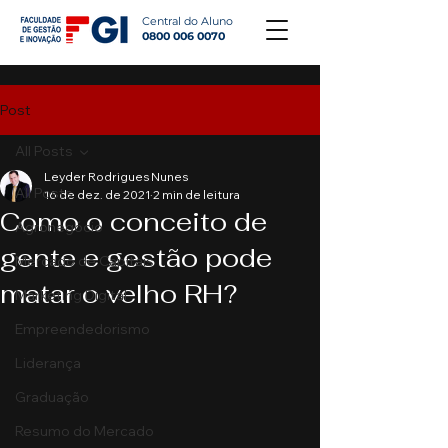
Central do Aluno
0800 006 0070
Post
All Posts
Leyder Rodrigues Nunes
All Posts
16 de dez. de 2021
2 min de leitura
Como o conceito de
Agronegócio
gente e gestão pode
Mercado de Capitais
matar o velho RH?
Marketing Digital
Empreendedorismo
Liderança
Graduação
Resumo do Mercado