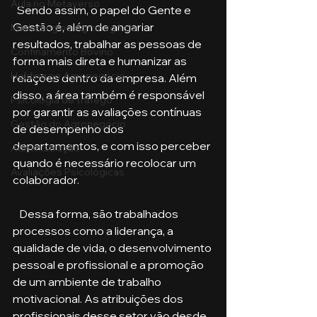
Aula no Metaverso
  Sendo assim, o papel do Gente e 
Gestão é, além de angariar 
Marketing no Agronegócio
resultados, trabalhar as pessoas de 
Confinamento Bovino
forma mais direta e humanizar as 
Holding no Agronegócio
relações dentro da empresa. Além 
disso, a área também é responsável 
Psicologia de tráfego
por garantir as avaliações contínuas 
Gestão do Agronegócio
de desempenho dos 
departamentos, e com isso perceber 
Administração
quando é necessário recolocar um 
Avaliações Psicológicas
colaborador. 
   Dessa forma, são trabalhados 
processos como a liderança, a 
qualidade de vida, o desenvolvimento 
pessoal e profissional e a promoção 
de um ambiente de trabalho 
motivacional. As atribuições dos 
profissionais desse setor vão desde 