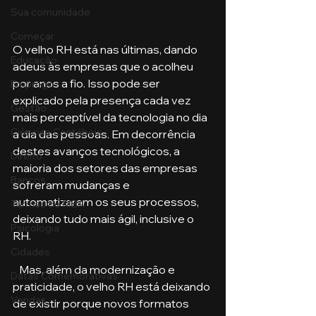
Sua comunidade
Começar
O velho RH está nas últimas, dando 
Educação
adeus às empresas que o acolheu 
por anos a fio. Isso pode ser 
Emprego
explicado pela presença cada vez 
Gestão
mais perceptível da tecnologia no dia 
Ciências Contábeis
a dia das pessoas. Em decorrência 
destes avanços tecnológicos, a 
Direito
maioria dos setores das empresas 
Bancos
sofreram mudanças e 
automatizaram os seus processos, 
Turmas de MBA
deixando tudo mais ágil, inclusive o 
Psicologia
RH. 
Cidades
   Mas, além da modernização e 
Datas Comemorativas
praticidade, o velho RH está deixando 
Vendas
de existir porque novos formatos 