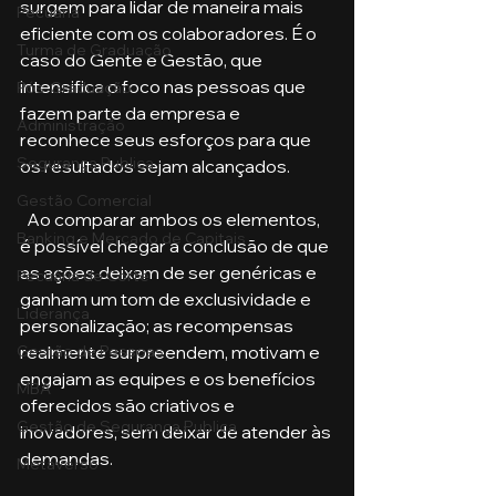
surgem para lidar de maneira mais 
Pecuária
eficiente com os colaboradores. É o 
Turma de Graduação
caso do Gente e Gestão, que 
intensifica o foco nas pessoas que 
Pós-Graduação
fazem parte da empresa e 
Administração
reconhece seus esforços para que 
Segurança Publica
os resultados sejam alcançados.
Gestão Comercial
  Ao comparar ambos os elementos, 
Banking e Mercado de Capitais
é possível chegar a conclusão de que 
as ações deixam de ser genéricas e 
Pecuária de Corte
ganham um tom de exclusividade e 
Liderança
personalização; as recompensas 
Gestão de Pessoas
realmente surpreendem, motivam e 
engajam as equipes e os benefícios 
MBA
oferecidos são criativos e 
Gestão de Segurança Publica
inovadores, sem deixar de atender às 
demandas.
Metaverso