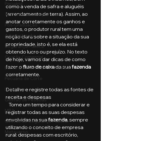
Pecuária
como a venda de safra e aluguéis 
(arrendamento de terra). Assim, ao 
Turma de Graduação
anotar corretamente os ganhos e 
Pós-Graduação
gastos, o produtor rural tem uma 
Administração
noção clara sobre a situação da sua 
propriedade, isto é, se ela está 
Segurança Publica
obtendo lucro ou prejuízo. No texto 
Gestão Comercial
de hoje, vamos dar dicas de como 
fazer o 
fluxo de caixa
 da sua 
fazenda 
Banking e Mercado de Capitais
corretamente.
Pecuária de Corte
Liderança
Detalhe e registre todas as fontes de 
receita e despesas
Gestão de Pessoas
   Tome um tempo para considerar e 
MBA
registrar todas as suas despesas 
envolvidas na sua 
fazenda
, sempre 
Gestão de Segurança Publica
utilizando o conceito de empresa 
Metaverso
rural: despesas com escritório, 