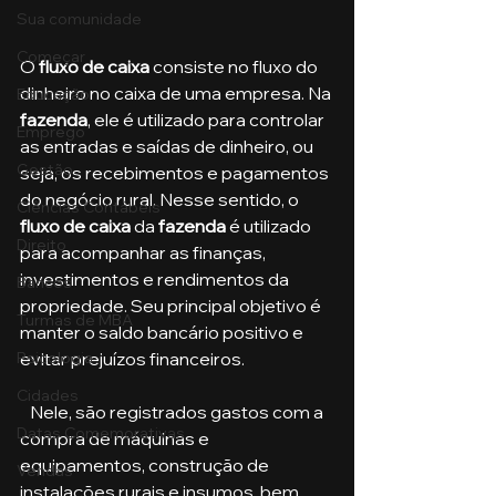
Sua comunidade
Começar
O 
fluxo de caixa
 consiste no fluxo do 
dinheiro no caixa de uma empresa. Na 
Educação
fazenda
, ele é utilizado para controlar 
Emprego
as entradas e saídas de dinheiro, ou 
Gestão
seja, os recebimentos e pagamentos 
do negócio rural. Nesse sentido, o 
Ciências Contábeis
fluxo de caixa
 da 
fazenda
 é utilizado 
Direito
para acompanhar as finanças, 
investimentos e rendimentos da 
Bancos
propriedade. Seu principal objetivo é 
Turmas de MBA
manter o saldo bancário positivo e 
Psicologia
evitar prejuízos financeiros.
Cidades
   Nele, são registrados gastos com a 
Datas Comemorativas
compra de máquinas e 
equipamentos, construção de 
Vendas
instalações rurais e insumos, bem 