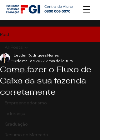
Central do Aluno
0800 006 0070
Post
All Posts
Leyder Rodrigues Nunes
All Posts
3 de mai. de 2022
2 min de leitura
Como fazer o Fluxo de
Agronegócio
Caixa da sua fazenda
Mercado de Capitais
corretamente
Marketing Digital
Empreendedorismo
Liderança
Graduação
Resumo do Mercado