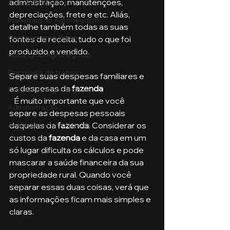
administração, manutenções, 
Aula no Metaverso
depreciações, frete e etc. Aliás, 
Marketing no Agronegócio
detalhe também todas as suas 
Confinamento Bovino
fontes de receita, tudo o que foi 
produzido e vendido.
Holding no Agronegócio
Psicologia de tráfego
Separe suas despesas familiares e 
as despesas da 
fazenda
Gestão do Agronegócio
   É muito importante que você 
Administração
separe as despesas pessoais 
Avaliações Psicológicas
daquelas da 
fazenda
. Considerar os 
custos da 
fazenda 
e da casa em um 
só lugar dificulta os cálculos e pode 
mascarar a saúde financeira da sua 
propriedade rural. Quando você 
separar essas duas coisas, verá que 
as informações ficam mais simples e 
claras.