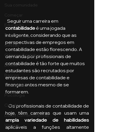
Sua comunidade
Começar
  Seguir uma carreira em 
Educação
contabilidade
 é uma jogada 
inteligente, considerando que as 
Emprego
perspectivas de empregos em 
Gestão
contabilidade estão florescendo. A 
Ciências Contábeis
demanda por profissionais de 
contabilidade é tão forte que muitos 
Direito
estudantes são recrutados por 
Bancos
empresas de contabilidade e 
finanças antes mesmo de se 
Turmas de MBA
formarem.
Psicologia
Cidades
   Os profissionais de contabilidade de 
hoje, têm carreiras que usam uma 
Datas Comemorativas
ampla variedade de habilidades
Vendas
aplicáveis a funções altamente 