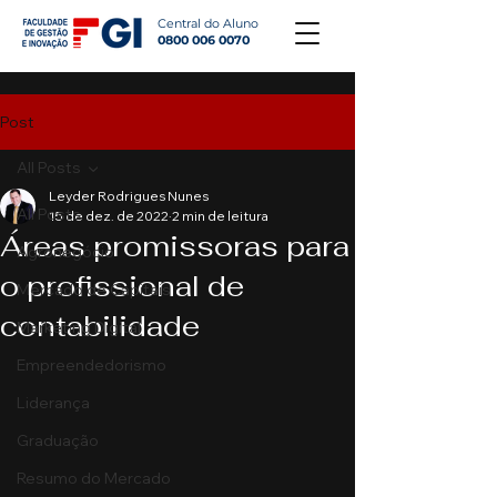
Central do Aluno
0800 006 0070
Post
All Posts
Leyder Rodrigues Nunes
All Posts
15 de dez. de 2022
2 min de leitura
Áreas promissoras para
Agronegócio
o profissional de
Mercado de Capitais
contabilidade
Marketing Digital
Empreendedorismo
Liderança
Graduação
Resumo do Mercado