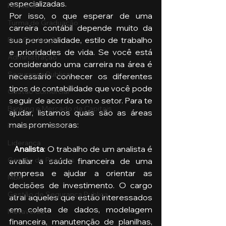
especializadas. 
Pecuária
Por isso, o que esperar de uma 
Turma de Graduação
carreira contábil depende muito da 
sua personalidade, estilo de trabalho 
Pós-Graduação
e prioridades de vida. Se você está 
Administração
considerando uma carreira na área é 
Segurança Publica
necessário conhecer os diferentes 
tipos de contabilidade que você pode 
Gestão Comercial
seguir de acordo com o setor. Para te 
Banking e Mercado de Capitais
ajudar, listamos quais são as áreas 
mais promissoras:
Pecuária de Corte
Liderança
  Analista
: O trabalho de um analista é 
Gestão de Pessoas
avaliar a saúde financeira de uma 
empresa e ajudar a orientar as 
MBA
decisões de investimento. O cargo 
Gestão de Segurança Publica
atrai aqueles que estão interessados 
em coleta de dados, modelagem 
Metaverso
financeira, manutenção de planilhas, 