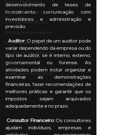
Aula no Metaverso
desenvolvimento de teses de 
investimento, comunicação com 
Marketing no Agronegócio
investidores e administração e 
Confinamento Bovino
previsão.
Holding no Agronegócio
  Auditor
: O papel de um auditor pode 
Psicologia de tráfego
variar dependendo da empresa ou do 
Gestão do Agronegócio
tipo de auditor, se é interno, externo, 
governamental ou forense. As 
Administração
atividades podem incluir organizar e 
Avaliações Psicológicas
examinar as demonstrações 
financeiras, fazer recomendações de 
melhores práticas e garantir que os 
impostos sejam arquivados 
adequadamente e no prazo.
 Consultor Financeiro: 
Os consultores 
ajudam indivíduos, empresas e 
entidades governamentais 