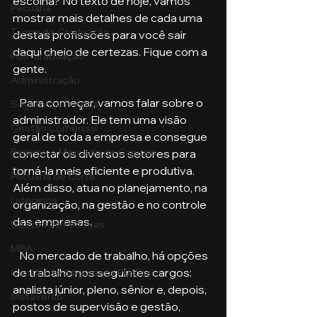
escolha? No texto de hoje, vamos 
Pecuária
mostrar mais detalhes de cada uma 
Turma de Graduação
destas profissões para você sair 
daqui cheio de certezas. Fique com a 
Pós-Graduação
gente.
Administração
   Para começar, vamos falar sobre o 
Segurança Publica
administrador. Ele tem uma visão 
Gestão Comercial
geral de toda a empresa e consegue 
Banking e Mercado de Capitais
conectar os diversos setores para 
torná-la mais eficiente e produtiva. 
Pecuária de Corte
Além disso, atua no planejamento, na 
Liderança
organização, na gestão e no controle 
das empresas.  
Gestão de Pessoas
MBA
   No mercado de trabalho, há opções 
de trabalho nos seguintes cargos: 
Gestão de Segurança Publica
analista júnior, pleno, sênior e, depois, 
Metaverso
postos de supervisão e gestão, 