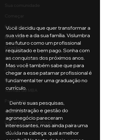
Sua comunidade
Começar
Educação
Você decidiu que quer transformar a 
sua vida e a da sua família. Vislumbra 
Emprego
seu futuro como um profissional 
Gestão
requisitado e bem pago. Sonha com 
as conquistas dos próximos anos. 
Ciências Contábeis
Mas você também sabe que para 
Direito
chegar a esse patamar profissional é 
Bancos
fundamental ter uma graduação no 
currículo. 
Turmas de MBA
Psicologia
    Dentre suas pesquisas, 
administração e gestão do 
Cidades
agronegócio pareceram 
Datas Comemorativas
interessantes, mas ainda paira uma 
dúvida na cabeça: qual a melhor 
Vendas