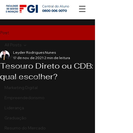
Central do Aluno
0800 006 0070
Post
All Posts
Leyder Rodrigues Nunes
All Posts
17 de nov. de 2021
2 min de leitura
Tesouro Direto ou CDB:
Agronegócio
qual escolher?
Mercado de Capitais
Marketing Digital
Empreendedorismo
Liderança
Graduação
Resumo do Mercado