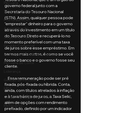
Pecuária
governo federal junto com a 
Secretaria do Tesouro Nacional 
Turma de Graduação
(STN). Assim, qualquer pessoa pode 
Pós-Graduação
"emprestar" dinheiro para o governo 
Administração
através do investimento em um título 
do Tesouro Direto e recuperá-lo no 
Segurança Publica
momento preferível com uma taxa 
Gestão Comercial
de juros sobre esse empréstimo. Em 
termos mais curtos, é como se você 
Banking e Mercado de Capitais
fosse o banco e o governo fosse seu 
Pecuária de Corte
cliente.
Liderança
    Essa remuneração pode ser pré 
Gestão de Pessoas
fixada, pós-fixada ou híbrida. Conta, 
MBA
ainda, com títulos atrelados à inflação 
e à taxa básica de juros, a Taxa Selic, 
Gestão de Segurança Publica
além de opções com rendimento 
Metaverso
prefixado, definido por um indicador 