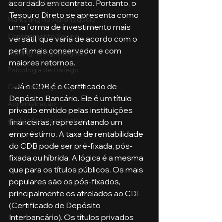
acordado em contrato. Portanto, o 
Aula no Metaverso
Tesouro Direto se apresenta como 
Marketing no Agronegócio
uma forma de investimento mais 
Confinamento Bovino
versátil, que varia de acordo com o 
perfil mais conservador e com 
Holding no Agronegócio
maiores retornos. 
Psicologia de tráfego
    Já o CDB é o Certificado de 
Gestão do Agronegócio
Depósito Bancário. Ele é um título 
Administração
privado emitido pelas instituições 
Avaliações Psicológicas
financeiras, representando um 
empréstimo. A taxa de rentabilidade 
do CDB pode ser pré-fixada, pós-
fixada ou híbrida. A lógica é a mesma 
que para os títulos públicos. Os mais 
populares são os pós-fixados, 
principalmente os atrelados ao CDI 
(Certificado de Depósito 
Interbancário). Os títulos privados 