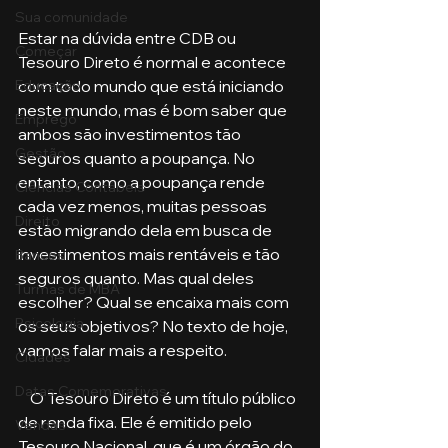
Sua comunidade
Estar na dúvida entre CDB ou 
Começar
Tesouro Direto é normal e acontece 
com todo mundo que está iniciando 
Educação
neste mundo, mas é bom saber que 
Emprego
ambos são investimentos tão 
Gestão
seguros quanto a poupança. No 
entanto, como a poupança rende 
Ciências Contábeis
cada vez menos, muitas pessoas 
Direito
estão migrando dela em busca de 
investimentos mais rentáveis e tão 
Bancos
seguros quanto. Mas qual deles 
Turmas de MBA
escolher? Qual se encaixa mais com 
Psicologia
os seus objetivos? No texto de hoje, 
vamos falar mais a respeito.
Cidades
Datas Comemorativas
    O Tesouro Direto é um título público 
de renda fixa. Ele é emitido pelo 
Vendas
Tesouro Nacional, que é um órgão do 