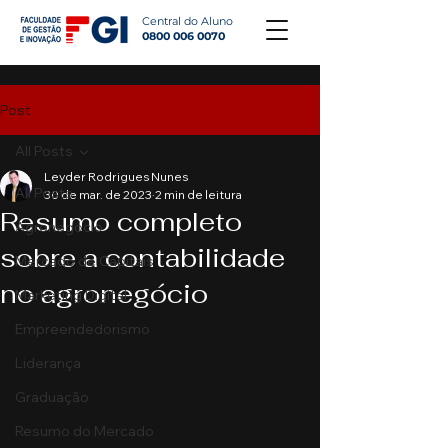
Central do Aluno
0800 006 0070
Post
All Posts
Leyder Rodrigues Nunes
All Posts
30 de mar. de 2023
2 min de leitura
Resumo completo
Agronegócio
sobre a contabilidade
Mercado de Capitais
no agronegócio
Marketing Digital
Empreendedorismo
Liderança
Graduação
Resumo do Mercado