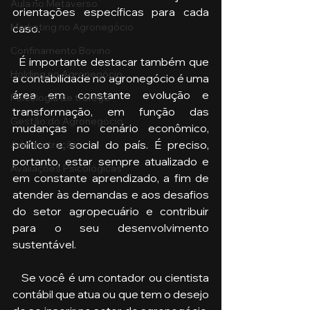
Aula no Metaverso
orientações específicas para cada 
Marketing no Agronegócio
caso.
Confinamento Bovino
  É importante destacar também que 
Holding no Agronegócio
a contabilidade no agronegócio é uma 
área em constante evolução e 
Psicologia de tráfego
transformação, em função das 
Gestão do Agronegócio
mudanças no cenário econômico, 
político e social do país. É preciso, 
Administração
portanto, estar sempre atualizado e 
Avaliações Psicológicas
em constante aprendizado, a fim de 
atender às demandas e aos desafios 
do setor agropecuário e contribuir 
para o seu desenvolvimento 
sustentável.
   Se você é um contador ou cientista 
contábil que atua ou que tem o desejo 