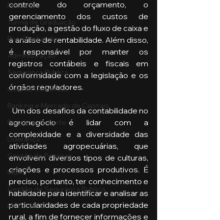
controle do orçamento, o 
Pecuária
gerenciamento dos custos de 
Turma de Graduação
produção, a gestão do fluxo de caixa e 
Pós-Graduação
a análise de rentabilidade. Além disso, 
é responsável por manter os 
Administração
registros contábeis e fiscais em 
Segurança Publica
conformidade com a legislação e os 
órgãos reguladores.
Gestão Comercial
Banking e Mercado de Capitais
  Um dos desafios da contabilidade no 
agronegócio é lidar com a 
Pecuária de Corte
complexidade e a diversidade das 
Liderança
atividades agropecuárias, que 
Gestão de Pessoas
envolvem diversos tipos de culturas, 
criações e processos produtivos. É 
MBA
preciso, portanto, ter conhecimento e 
Gestão de Segurança Publica
habilidade para identificar e analisar as 
particularidades de cada propriedade 
Metaverso
rural, a fim de fornecer informações e 