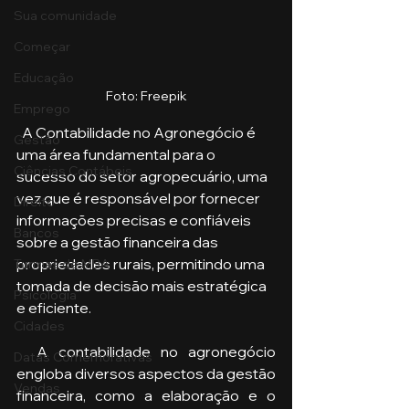
Sua comunidade
Começar
Educação
Foto: Freepik
Emprego
  A Contabilidade no Agronegócio é 
Gestão
uma área fundamental para o 
Ciências Contábeis
sucesso do setor agropecuário, uma 
vez que é responsável por fornecer 
Direito
informações precisas e confiáveis 
Bancos
sobre a gestão financeira das 
propriedades rurais, permitindo uma 
Turmas de MBA
tomada de decisão mais estratégica 
Psicologia
e eficiente.
Cidades
  A contabilidade no agronegócio 
Datas Comemorativas
engloba diversos aspectos da gestão 
Vendas
financeira, como a elaboração e o 