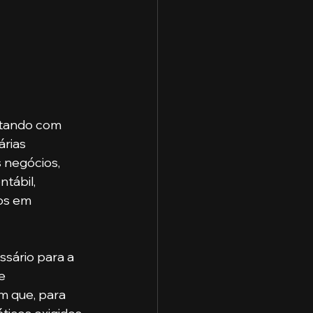
ntando com 
rias 
negócios, 
tábil, 
os em 
e 
m que, para 