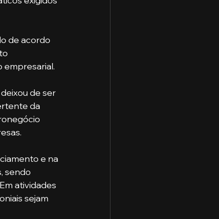
icos exigidos 
to 
 empresarial.
ertente da 
gronegócio 
esas. 
, sendo 
Em atividades 
oniais sejam 