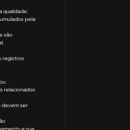
 qualidade;
acumulados pela 
e são 
l.
ou 
os relacionados 
s devem ser 
ão 
namento e sua 