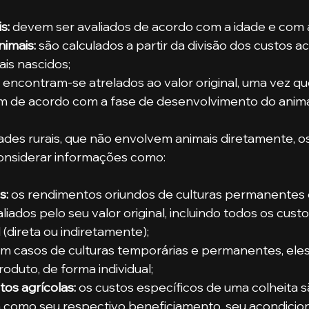
s:
 devem ser avaliados de acordo com a idade e com a
imais: 
são calculados a partir da divisão dos custos 
is nascidos;
 
encontram-se atrelados ao valor original, uma vez qu
am de acordo com a fase de desenvolvimento do anima
onsiderar informações como:
s:
 os rendimentos oriundos de culturas permanentes 
iados pelo seu valor original, incluindo todos os cust
 (direta ou indiretamente);
m casos de culturas temporárias e permanentes, ele
oduto, de forma individual;
os agrícolas:
 os custos específicos de uma colheita s
m como seu respectivo beneficiamento, seu acondicio