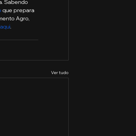
ia. Sabendo 
o
 que prepara 
gmento Agro, 
aqui
.
Ver tudo