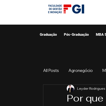
Graduação
Pós-Graduação
MBA 
All Posts
Agronegócio
M
Leyder Rodrigues
Graduação
Resumo do 
Por que