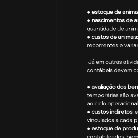
● 
estoque de animai
● 
nascimentos de an
quantidade de anima
● 
custos de animais:
recorrentes e vari
 Já em outras atividades rurais, que não envolvem animais diretamente, os registros 
contábeis devem c
● 
avaliação dos ben
temporárias são aval
ao ciclo operacional
● 
custos indiretos: 
e
vinculados a cada pr
● 
estoque de produt
contabilizados, be