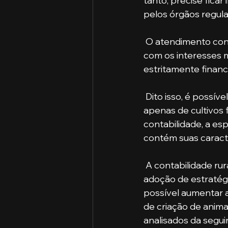
tanto, precise fica
pelos órgãos regul
 O atendimento contábil, que analisa cada peculiaridade, deve ser realizado de acordo 
com os interesses 
estritamente financ
 Dito isso, é possível analisar que com o crescimento no agronegócio, que deixou de ser 
apenas de cultivos 
contabilidade, a es
contém suas caracte
 A contabilidade rural, específica e especializada, atua auxiliando no gerenciamento e na 
adoção de estratégi
possível aumentar a
de criação de anima
analisados da segui