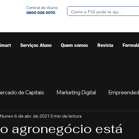
Central do Aluno
0800 006 0070
Smart
Serviços Aluno
Quem somos
Revista
Formulá
ercado de Capitais
Marketing Digital
Empreended
 Nunes
6 de abr. de 2021
3 min de leitura
Mercado
Sua comunidade
Começar
Educaç
 o agronegócio está