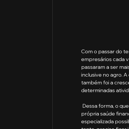
Com o passar do te
empresários cada ve
passaram a ser mai
inclusive no agro. 
também foi a cresce
determinadas ativi
 Dessa forma, o que não era tão acessível ou essencial, passou a ser necessário para a 
própria saúde financ
especializada possi