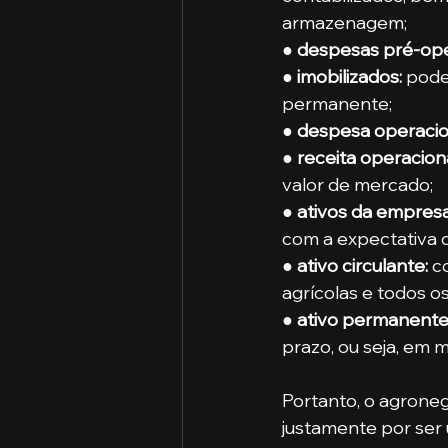
armazenagem;
● 
despesas pré-ope
● 
imobilizados:
 pode
permanente;
● 
despesa operacion
● 
receita operaciona
valor de mercado;
● 
ativos da empresa 
com a expectativa 
● 
ativo circulante:
 c
agrícolas e todos o
● 
ativo permanente 
prazo, ou seja, em m
Portanto, o agrone
justamente por ser