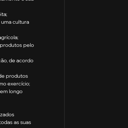
ita;
 uma cultura 
grícola;
 produtos pelo 
ção, de acordo 
de produtos 
mo exercício;
 em longo 
izados 
odas as suas 