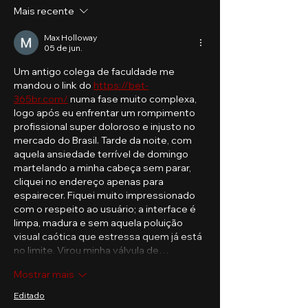
Identificar
Mais recente
Oportunidades de
Redução de Custos e
Max Holloway
Riscos Fiscais
05 de jun.
Um antigo colega de faculdade me 
mandou o link do 
https://bet-
365br.com/
 numa fase muito complexa, 
logo após eu enfrentar um rompimento 
profissional super doloroso e injusto no 
mercado do Brasil. Tarde da noite, com 
aquela ansiedade terrível de domingo 
martelando a minha cabeça sem parar, 
cliquei no endereço apenas para 
espairecer. Fiquei muito impressionado 
com o respeito ao usuário; a interface é 
limpa, madura e sem aquela poluição 
visual caótica que estressa quem já está 
no limite. Virou minha válvula de…
Mostrar mais
Editado