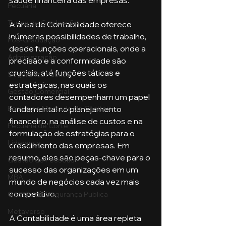
saúde financeira das empresas.
Pecuária
Turma de Graduação
A área de Contabilidade oferece 
inúmeras possibilidades de trabalho, 
Pós-Graduação
desde funções operacionais, onde a 
Administração
precisão e a conformidade são 
cruciais, até funções táticas e 
Segurança Publica
estratégicas, nas quais os 
Gestão Comercial
contadores desempenham um papel 
Banking e Mercado de Capitais
fundamental no planejamento 
financeiro, na análise de custos e na 
Pecuária de Corte
formulação de estratégias para o 
Liderança
crescimento das empresas. Em 
resumo, eles são peças-chave para o 
Gestão de Pessoas
sucesso das organizações em um 
MBA
mundo de negócios cada vez mais 
competitivo.
Gestão de Segurança Publica
Metaverso
A Contabilidade é uma área repleta 