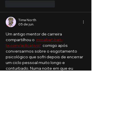
Curtir
Responder
Tima North
05 de jun.
Um antigo mentor de carreira 
compartilhou o  
mmabet-bet-
br.com/aplicativo/
  comigo após 
conversarmos sobre o esgotamento 
psicológico que sofri depois de encerrar 
um ciclo pessoal muito longo e 
conturbado. Numa noite em que eu 
estava completamente sem estômago 
para a falsidade das redes sociais e com 
a ansiedade nas alturas, segui o 
conselho dele. O carregamento rápido e 
a fluidez visual do site transmitem uma 
sensação imediata de organização e 
respeito ao usuário, permitindo um lazer 
genuíno e descompromissado. Consegui 
esquecer …