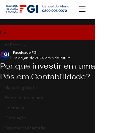
Central do Aluno
0800 006 0070
Post
All Posts
Faculdade FGI
All Posts
26 de jan. de 2024
2 min de leitura
Por que investir em uma
Agronegócio
Pós em Contabilidade?
Mercado de Capitais
Marketing Digital
Empreendedorismo
Liderança
Graduação
Resumo do Mercado