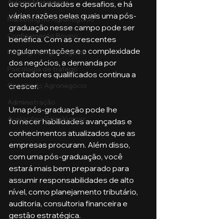
Aula no Metaverso
de oportunidades e desafios, e há 
várias razões pelas quais uma pós-
Marketing no Agronegócio
graduação nesse campo pode ser 
Confinamento Bovino
benéfica. Com as crescentes 
regulamentações e a complexidade 
Holding no Agronegócio
dos negócios, a demanda por 
Psicologia de tráfego
contadores qualificados continua a 
Gestão do Agronegócio
crescer. 
Administração
Uma pós-graduação pode lhe 
Avaliações Psicológicas
fornecer habilidades avançadas e 
conhecimentos atualizados que as 
empresas procuram. Além disso, 
com uma pós-graduação, você 
estará mais bem preparado para 
assumir responsabilidades de alto 
nível, como planejamento tributário, 
auditoria, consultoria financeira e 
gestão estratégica.