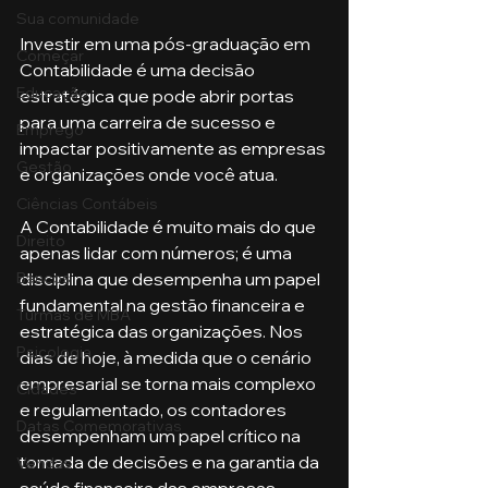
Sua comunidade
Investir em uma pós-graduação em 
Começar
Contabilidade é uma decisão 
Educação
estratégica que pode abrir portas 
para uma carreira de sucesso e 
Emprego
impactar positivamente as empresas 
Gestão
e organizações onde você atua. 
Ciências Contábeis
A Contabilidade é muito mais do que 
Direito
apenas lidar com números; é uma 
Bancos
disciplina que desempenha um papel 
fundamental na gestão financeira e 
Turmas de MBA
estratégica das organizações. Nos 
Psicologia
dias de hoje, à medida que o cenário 
empresarial se torna mais complexo 
Cidades
e regulamentado, os contadores 
Datas Comemorativas
desempenham um papel crítico na 
tomada de decisões e na garantia da 
Vendas