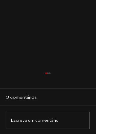
3 comentários
Escreva um comentário
Auditoria Tributária:
Perícia Contáb
Estratégias para
Agronegócio