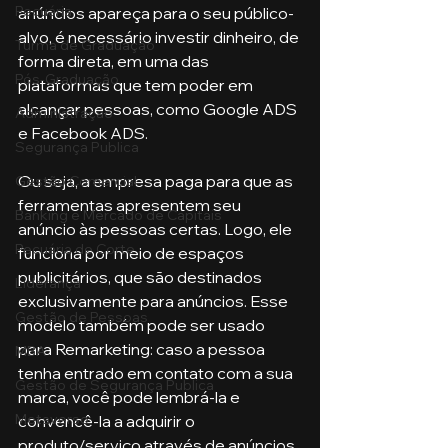
Pecuária
anúncios apareça para o seu público-
alvo, é necessário investir dinheiro, de 
Turma de Graduação
forma direta, em uma das 
Pós-Graduação
plataformas que tem poder em 
alcançar pessoas, como Google ADS 
Administração
e Facebook ADS.
Segurança Publica
Ou seja, a empresa paga para que as 
Gestão Comercial
ferramentas apresentem seu 
Banking e Mercado de Capitais
anúncio às pessoas certas. Logo, ele 
Pecuária de Corte
funciona por meio de espaços 
publicitários, que são destinados 
Liderança
exclusivamente para anúncios. Esse 
Gestão de Pessoas
modelo também pode ser usado 
para Remarketing: caso a pessoa 
MBA
tenha entrado em contato com a sua 
Gestão de Segurança Publica
marca, você pode lembrá-la e 
Metaverso
convencê-la a adquirir o 
produto/serviço através de anúncios. 