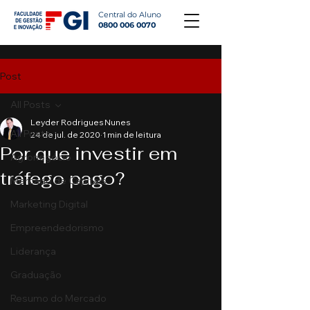
Central do Aluno
0800 006 0070
Post
All Posts
Leyder Rodrigues Nunes
All Posts
24 de jul. de 2020
1 min de leitura
Por que investir em
Agronegócio
tráfego pago?
Mercado de Capitais
Marketing Digital
Empreendedorismo
Liderança
Graduação
Resumo do Mercado