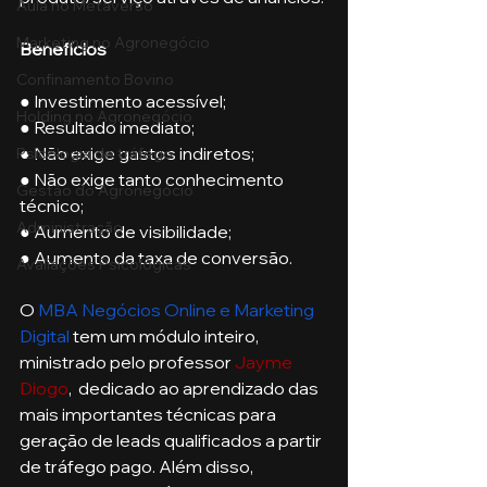
Aula no Metaverso
Marketing no Agronegócio
Benefícios
Confinamento Bovino
● Investimento acessível;
Holding no Agronegócio
● Resultado imediato;
● Não exige gastos indiretos;
Psicologia de tráfego
● Não exige tanto conhecimento 
Gestão do Agronegócio
técnico;
Administração
● Aumento de visibilidade;
● Aumento da taxa de conversão.
Avaliações Psicológicas
O 
MBA Negócios Online e Marketing 
Digital
 tem um módulo inteiro, 
ministrado pelo professor 
Jayme 
Diogo
,  dedicado ao aprendizado das 
mais importantes técnicas para 
geração de leads qualificados a partir 
de tráfego pago. Além disso, 