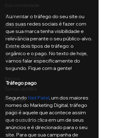
Sua comunidade
Começar
Aumentar o tráfego do seu site ou 
das suas redes sociais é fazer com 
Educação
que sua marca tenha visibilidade e 
Emprego
relevância perante o seu público-alvo. 
Existe dois tipos de tráfego: o 
Gestão
orgânico e o pago. No texto de hoje, 
Ciências Contábeis
vamos falar especificamente do 
segundo. Fique com a gente!
Direito
Bancos
Tráfego pago
Turmas de MBA
Segundo 
Neil Patel
, um dos maiores 
Psicologia
nomes do Marketing Digital, tráfego 
Cidades
pago é aquele que acontece assim 
que o usuário clica em um de seus 
Datas Comemorativas
anúncios e é direcionado para o seu 
Vendas
site. Para que sua campanha de 