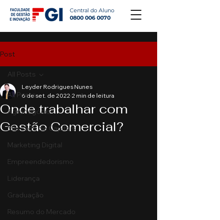
Central do Aluno
0800 006 0070
Post
All Posts
Leyder Rodrigues Nunes
All Posts
6 de set. de 2022
2 min de leitura
Onde trabalhar com
Agronegócio
Gestão Comercial?
Mercado de Capitais
Marketing Digital
Empreendedorismo
Liderança
Graduação
Resumo do Mercado