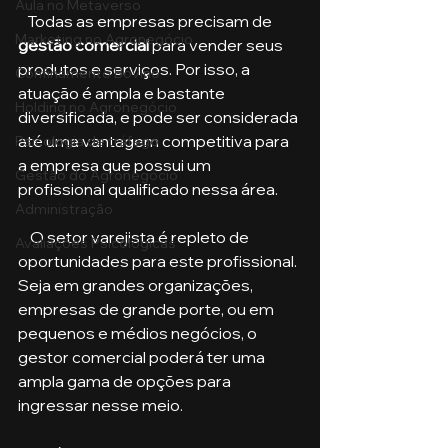
Aula no Metaverso
   Todas as empresas precisam de 
Marketing no Agronegócio
gestão comercial 
para vender seus 
produtos e serviços. Por isso, a 
Confinamento Bovino
atuação é ampla e bastante 
Holding no Agronegócio
diversificada, e pode ser considerada 
até uma vantagem competitiva para 
Psicologia de tráfego
a empresa que possui um 
Gestão do Agronegócio
profissional qualificado nessa área.
Administração
    O setor varejista é repleto de 
Avaliações Psicológicas
oportunidades para este profissional. 
Seja em grandes organizações, 
empresas de grande porte, ou em 
pequenos e médios negócios, o 
gestor comercial poderá ter uma 
ampla gama de opções para 
ingressar nesse meio.