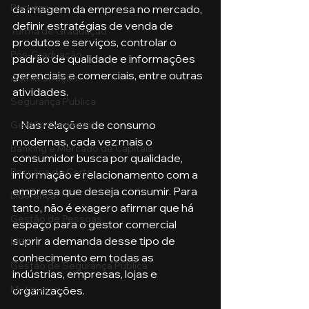
Pecuária
da imagem da empresa no mercado, 
definir estratégias de venda de 
Turma de Graduação
produtos e serviços, controlar o 
Pós-Graduação
padrão de qualidade e informações 
gerenciais e comerciais, entre outras 
Administração
atividades.
Segurança Publica
    Nas relações de consumo 
Gestão Comercial
modernas, cada vez mais o 
Banking e Mercado de Capitais
consumidor busca por qualidade, 
Pecuária de Corte
informação e relacionamento com a 
empresa que deseja consumir. Para 
Liderança
tanto, não é exagero afirmar que há 
Gestão de Pessoas
espaço para o gestor comercial 
suprir a demanda desse tipo de 
MBA
conhecimento em todas as 
Gestão de Segurança Publica
indústrias, empresas, lojas e 
Metaverso
organizações.