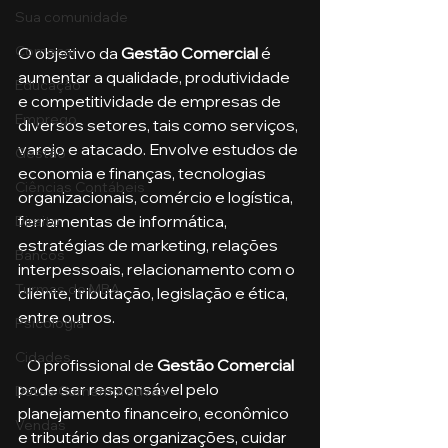
Sua comunidade
Começar
O objetivo da 
Gestão Comercial 
é 
aumentar a qualidade, produtividade 
Educação
e competitividade de empresas de 
Emprego
diversos setores, tais como serviços, 
varejo e atacado. Envolve estudos de 
Gestão
economia e finanças, tecnologias 
Ciências Contábeis
organizacionais, comércio e logística, 
ferramentas de informática, 
Direito
estratégias de marketing, relações 
Bancos
interpessoais, relacionamento com o 
Turmas de MBA
cliente, tributação, legislação e ética, 
entre outros.
Psicologia
Cidades
   O profissional de 
Gestão Comercial
pode ser responsável pelo 
Datas Comemorativas
planejamento financeiro, econômico 
Vendas
e tributário das organizações, cuidar 