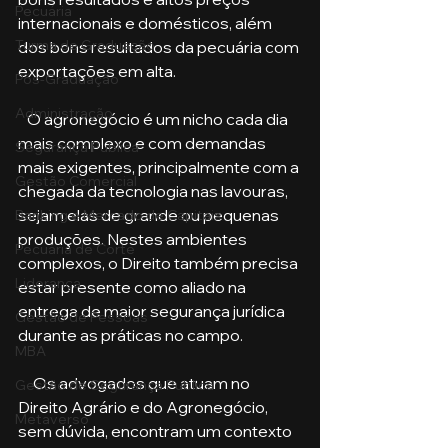
Pecuária
internacionais e domésticos, além 
Turma de Graduação
dos bons resultados da pecuária com 
exportações em alta. 
Pós-Graduação
Administração
   O agronegócio é um nicho cada dia 
mais complexo e com demandas 
Segurança Publica
mais exigentes, principalmente com a 
Gestão Comercial
chegada da tecnologia nas lavouras, 
sejam elas de grande ou pequenas 
Banking e Mercado de Capitais
produções. Nestes ambientes 
Pecuária de Corte
complexos, o Direito também precisa 
Liderança
estar presente como aliado na 
entrega de maior segurança jurídica 
Gestão de Pessoas
durante as práticas no campo. 
MBA
     Os advogados que atuam no 
Gestão de Segurança Publica
Direito Agrário e do Agronegócio, 
Metaverso
sem dúvida, encontram um contexto 