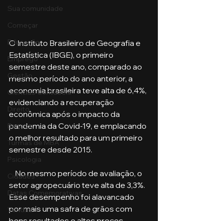
Sua comunidade
Começar
Educação
O Instituto Brasileiro de Geografia e 
Estatística (IBGE), o primeiro 
Emprego
semestre deste ano, comparado ao 
Gestão
mesmo período do ano anterior, a 
economia brasileira teve alta de 6,4%, 
Ciências Contábeis
evidenciando a recuperação 
Direito
econômica após o impacto da 
pandemia da Covid-19, e emplacando 
Bancos
o melhor resultado para um primeiro 
Turmas de MBA
semestre desde 2015. 
Psicologia
    No mesmo período de avaliação, o 
Cidades
setor agropecuário teve alta de 3,3%. 
Datas Comemorativas
Esse desempenho foi alavancado 
por mais uma safra de grãos com 
Vendas
bons resultados e altos preços 