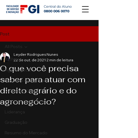
Central do Aluno
0800 006 0070
Post
All Posts
Leyder Rodrigues Nunes
All Posts
22 de out. de 2021
2 min de leitura
O que você precisa
Agronegócio
saber para atuar com
Mercado de Capitais
direito agrário e do
Marketing Digital
agronegócio?
Empreendedorismo
Liderança
Graduação
Resumo do Mercado