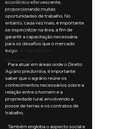
Aula no Metaverso
econômico efervescente, 
proporcionando muitas 
Marketing no Agronegócio
oportunidades de trabalho. No 
Confinamento Bovino
entanto, cada vez mais, é importante 
se especializar na área, a fim de 
Holding no Agronegócio
garantir a capacitação necessária 
Psicologia de tráfego
para os desafios que o mercado 
exige. 
Gestão do Agronegócio
Administração
   Para atuar em áreas onde o Direito 
Avaliações Psicológicas
Agrário predomina, é importante 
saber que o agrário reúne os 
conhecimentos necessários sobre a 
relação entre o homem e a 
propriedade rural, envolvendo a 
posse de terras e os contratos de 
trabalho. 
   Também engloba o aspecto social e 