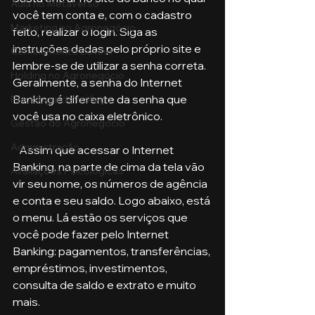
Aula no Metaverso
você tem conta e, com o cadastro 
Marketing no Agronegócio
feito, realizar o login. Siga as 
instruções dadas pelo próprio site e 
Confinamento Bovino
lembre-se de utilizar a senha correta. 
Holding no Agronegócio
Geralmente, a senha do Internet 
Banking é diferente da senha que 
Psicologia de tráfego
você usa no caixa eletrônico.
Gestão do Agronegócio
Administração
   Assim que acessar o Internet 
Banking, na parte de cima da tela vão 
Avaliações Psicológicas
vir seu nome, os números de agência 
e conta e seu saldo. Logo abaixo, está 
o menu. Lá estão os serviços que 
você pode fazer pelo Internet 
Banking: pagamentos, transferências, 
empréstimos, investimentos, 
consulta de saldo e extrato e muito 
mais.