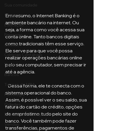
Sua comunidade
Começar
Em resumo, o Internet Banking é o 
ambiente bancário na internet. Ou 
Educação
seja, a forma como você acessa sua 
Emprego
conta online. Tanto bancos digitais 
como tradicionais têm esse serviço. 
Gestão
Ele serve para que você possa 
Ciências Contábeis
realizar operações bancárias online 
pelo seu computador, sem precisar ir 
Direito
até a agência. 
Bancos
Turmas de MBA
   Dessa forma, ele te conecta com o 
sistema operacional do banco. 
Psicologia
Assim, é possível ver o seu saldo, sua 
Cidades
fatura do cartão de crédito, opções 
de empréstimo, tudo pelo site do 
Datas Comemorativas
banco. Você também pode fazer 
Vendas
transferências, pagamentos de 