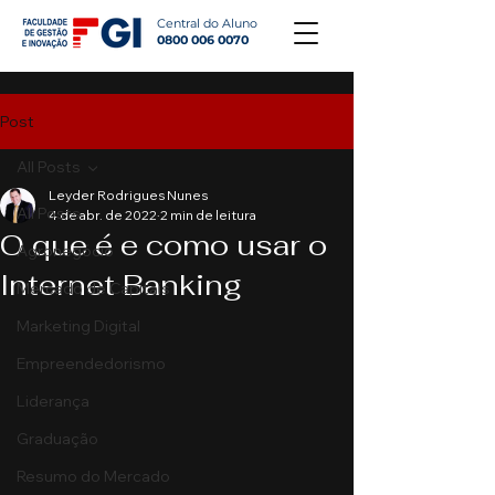
Central do Aluno
0800 006 0070
Post
All Posts
Leyder Rodrigues Nunes
All Posts
4 de abr. de 2022
2 min de leitura
O que é e como usar o
Agronegócio
Internet Banking
Mercado de Capitais
Marketing Digital
Empreendedorismo
Liderança
Graduação
Resumo do Mercado