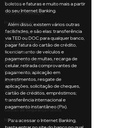
Pecuária
boletos e faturas e muito mais a partir 
do seu Internet Banking.
Turma de Graduação
Pós-Graduação
   Além disso, existem vários outras 
facilidades, e são elas: transferência 
Administração
via TED ou DOC para qualquer banco, 
Segurança Publica
pagar fatura do cartão de crédito, 
licenciamento de veículos e 
Gestão Comercial
pagamento de multas, recarga de 
Banking e Mercado de Capitais
celular, retirada comprovantes de 
Pecuária de Corte
pagamento, aplicação em 
investimentos, resgate de 
Liderança
aplicações, solicitação de cheques, 
Gestão de Pessoas
cartão de créditos, empréstimos; 
transferência internacional e 
MBA
pagamento instantâneo (Pix).
Gestão de Segurança Publica
Metaverso
   Para acessar o Internet Banking, 
basta entrar no site do banco no qual 