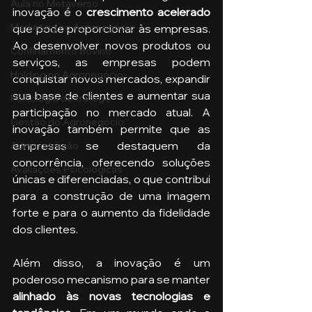
Aula no Metaverso
inovação é o 
crescimento acelerado
Marketing no Agronegócio
que pode proporcionar às empresas. 
Ao desenvolver novos produtos ou 
Confinamento Bovino
serviços, as empresas podem 
Holding no Agronegócio
conquistar novos mercados, expandir 
sua base de clientes e aumentar sua 
Psicologia de tráfego
participação no mercado atual. A 
Gestão do Agronegócio
inovação também permite que as 
empresas se destaquem da 
Administração
concorrência, oferecendo soluções 
Avaliações Psicológicas
únicas e diferenciadas, o que contribui 
para a construção de uma imagem 
forte e para o aumento da fidelidade 
dos clientes.
Além disso, a inovação é um 
poderoso mecanismo para se manter 
alinhado às novas tecnologias e 