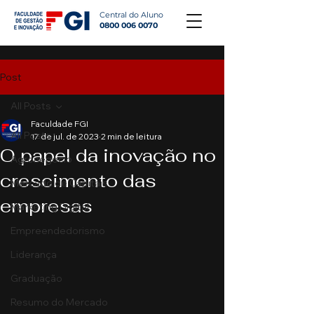
Central do Aluno
0800 006 0070
Post
All Posts
Faculdade FGI
All Posts
17 de jul. de 2023
2 min de leitura
O papel da inovação no
Agronegócio
crescimento das
Mercado de Capitais
empresas
Marketing Digital
Empreendedorismo
Liderança
Graduação
Resumo do Mercado