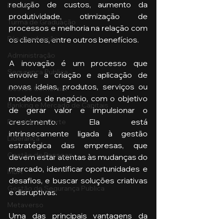
redução de custos, aumento da 
Pecuária
produtividade, otimização de 
Turma de Graduação
processos e melhoria na relação com 
Pós-Graduação
os clientes, entre outros benefícios.
Administração
A inovação é um processo que 
Segurança Publica
envolve a criação e aplicação de 
novas ideias, produtos, serviços ou 
Gestão Comercial
modelos de negócio, com o objetivo 
Banking e Mercado de Capitais
de gerar valor e impulsionar o 
crescimento. Ela está 
Pecuária de Corte
intrinsecamente ligada à gestão 
Liderança
estratégica das empresas, que 
Gestão de Pessoas
devem estar atentas às mudanças do 
mercado, identificar oportunidades e 
MBA
desafios, e buscar soluções criativas 
Gestão de Segurança Publica
e disruptivas.
Metaverso
Uma das principais vantagens da 