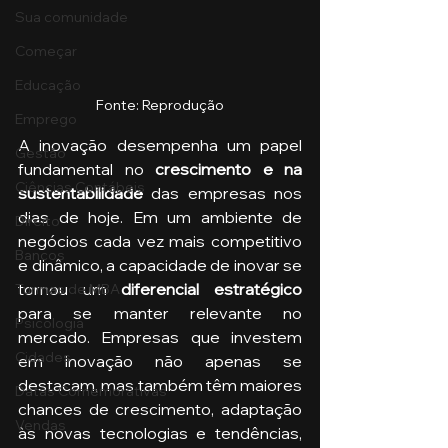
Sua comunidade
Começar
Educação
Fonte: Reprodução
Emprego
A inovação desempenha um papel 
Gestão
fundamental no 
crescimento e na 
Ciências Contábeis
sustentabilidade
 das empresas nos 
dias de hoje. Em um ambiente de 
Direito
negócios cada vez mais competitivo 
Bancos
e dinâmico, a capacidade de inovar se 
tornou um 
diferencial estratégico
Turmas de MBA
para se manter relevante no 
Psicologia
mercado. Empresas que investem 
Cidades
em inovação não apenas se 
destacam, mas também têm maiores 
Datas Comemorativas
chances de crescimento, adaptação 
Vendas
às novas tecnologias e tendências, 